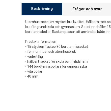
Beskrivning
Frågor och svar
Utomhusracket av mycket bra kvalitet. Hållbara rack s
bra för grundskola och gymnasium. Setet innehåller 15 s
bordtennisbollar. Racken passar att användas både inn
Produktinformation:
• 15 stycken Tacteo 30 bordtennisracket
- för inomhus- och utomhusbruk
- vädertålig
- hållbart racket för skola och fritidshem
• 144 bordtennisbollar i förvaringsväska
- vita bollar
- 40 mm