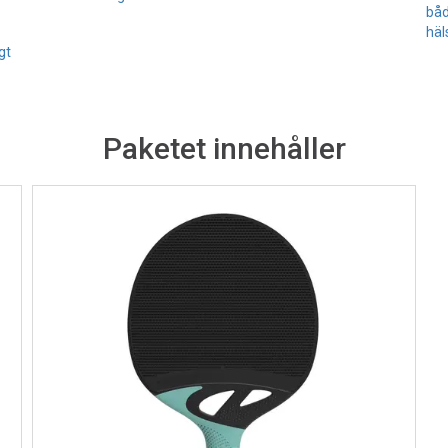
båd
häl
gt
Paketet innehåller