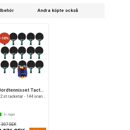
llbehör
Andra köpte också
10%
Bordtennisset Tacteo 30 Outdoor Paket
12 st racketar - 144 orange bollar
6
i lager
3 307 SEK