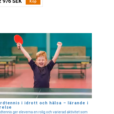
2 976 SEK
Köp
rdtennis i idrott och hälsa – lärande i
relse
dtennis ger eleverna en rolig och varierad aktivitet som