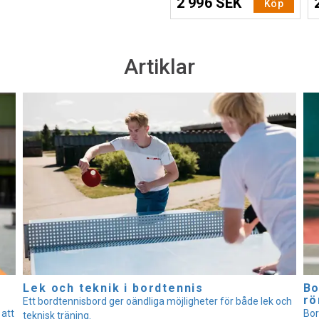
2 996 SEK
Köp
Artiklar
Lek och teknik i bordtennis
Bo
rö
Ett bordtennisbord ger oändliga möjligheter för både lek och
 att
Bor
teknisk träning.