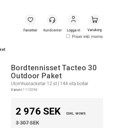
Handlevogn
Logga in
Priser inkl. moms
ket
Bordtennisset Tacteo 30
Outdoor Paket
Utomhusracketar 12 st | 144 vita bollar
Varunr:
1110294
2 976 SEK
EXKL. MOMS
3 307 SEK