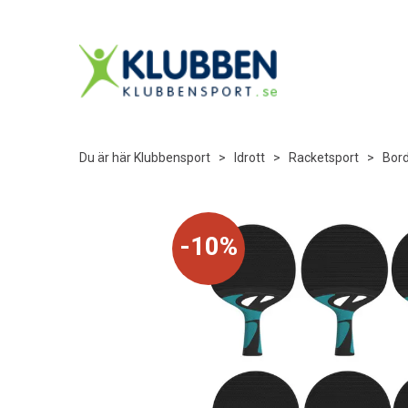
Du är här
Klubbensport
>
Idrott
>
Racketsport
>
Bord
10%