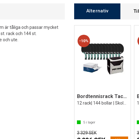
Alternativ
Ti
om är tåliga och passar mycket
t. rack och 144 st.
e och ute.
10%
Bordtennisrack Tacteo 30
12 rack| 144 bollar | Skola | Fritids
5
i lager
3 329 SEK