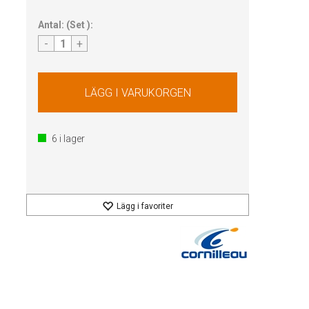
Antal:
(
Set
):
-
+
6
i lager
Lägg i favoriter