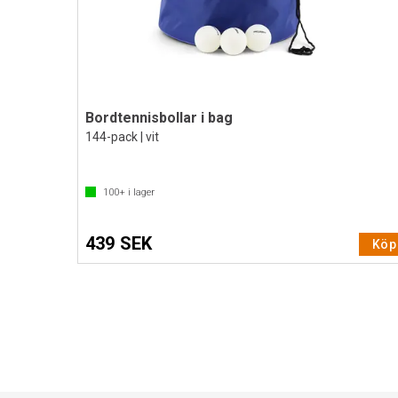
Bordtennisbollar i bag
144-pack | vit
100+
i lager
439 SEK
Köp