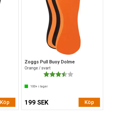
Zoggs Pull Buoy Dolme
Orange / svart
av 5 stjärnor
Betyg:
3.9 utav 5 stjärnor
100+
i lager
199 SEK
Köp
Köp