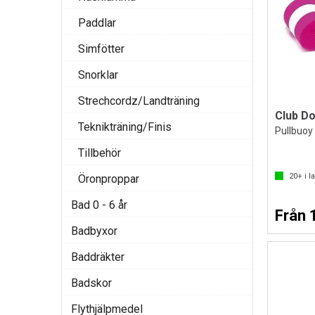
Paddlar
Simfötter
Snorklar
Strechcordz/Landträning
Club D
Teknikträning/Finis
Pullbuoy 
Tillbehör
20+
i l
Öronproppar
Bad 0 - 6 år
Från 
Badbyxor
Baddräkter
Badskor
Flythjälpmedel