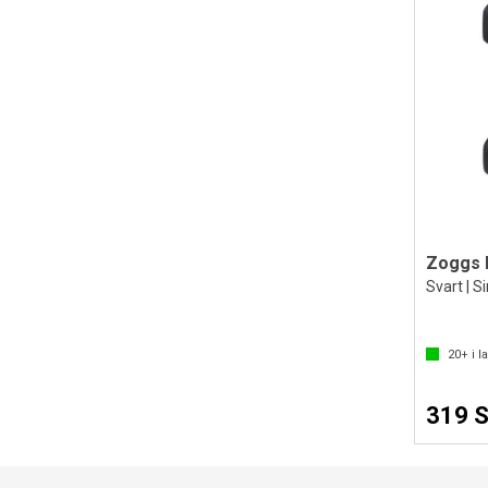
Zoggs 
Svart | S
20+
i l
319 