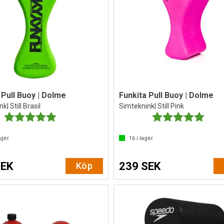
 Pull Buoy | Dolme
Funkita Pull Buoy | Dolme
| Still Brasil
Simteknink| Still Pink
Betyg:
5.0 utav 5 stjärnor
Betyg:
5.0 ut
ager
16
i lager
SEK
239 SEK
Köp