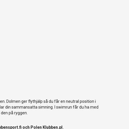
. Dolmen ger flythjälp så du får en neutral position i
cklar din sammansatta simning. I swimrun får du ha med
p den på ryggen.
bbensport.fi
och Polen
Klubben.pl
.