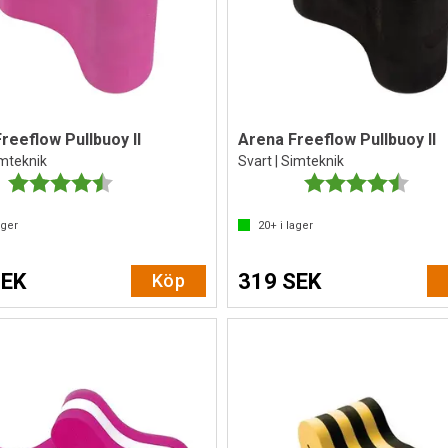
reeflow Pullbuoy II
Arena Freeflow Pullbuoy II
imteknik
Svart | Simteknik
Betyg:
4.6 utav 5 stjärnor
Betyg:
4.4 ut
ager
20+
i lager
SEK
319 SEK
Köp