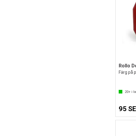
Rollo D
Färg på p
20+
i l
95 S