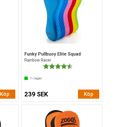
Funky Pullbuoy Elite Squad
Rainbow Racer
av 5 stjärnor
Betyg:
4.6 utav 5 stjärnor
1
i lager
239 SEK
Köp
Köp