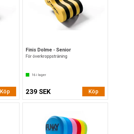
Finis Dolme - Senior
För överkroppsträning
16
i lager
239 SEK
Köp
Köp