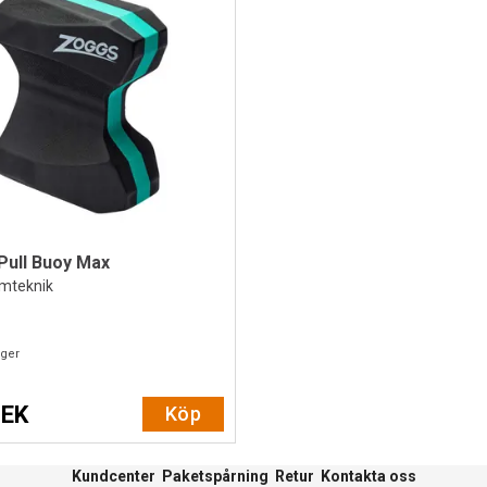
Pull Buoy Max
imteknik
ager
SEK
Köp
Kundcenter
Paketspårning
Retur
Kontakta oss