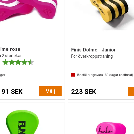
olme rosa
Finis Dolme - Junior
i 2 storlekar
För överkroppsträning
Betyg:
4.3 utav 5 stjärnor
ager
Beställningsvara.
30
dagar (estimat)
191 SEK
Välj
223 SEK