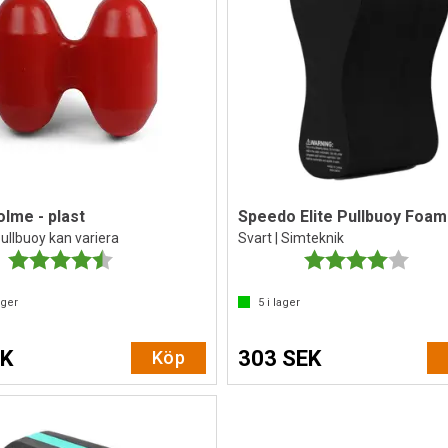
olme - plast
Speedo Elite Pullbuoy Foam
ullbuoy kan variera
Svart | Simteknik
Betyg:
4.9 utav 5 stjärnor
Betyg:
4.0 ut
ager
5
i lager
EK
303 SEK
Köp