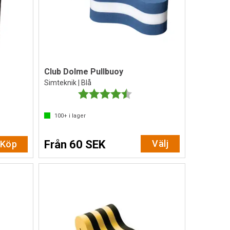
Club Dolme Pullbuoy
Simteknik | Blå
av 5 stjärnor
Betyg:
4.7 utav 5 stjärnor
100+
i lager
Från 60 SEK
Välj
Köp