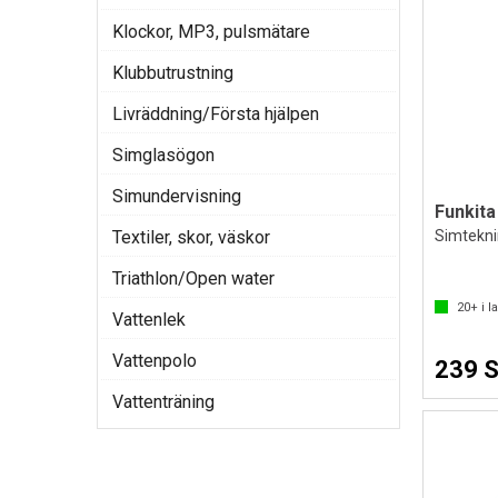
Klockor, MP3, pulsmätare
Klubbutrustning
Livräddning/Första hjälpen
Simglasögon
Simundervisning
Funkita
Textiler, skor, väskor
Simteknink
Triathlon/Open water
20+
i l
Vattenlek
Vattenpolo
239 
Vattenträning