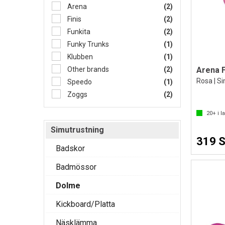
Arena
(2)
Finis
(2)
Funkita
(2)
Funky Trunks
(1)
Klubben
(1)
Arena F
Other brands
(2)
Rosa | S
Speedo
(1)
Zoggs
(2)
20+
i l
Simutrustning
319 
Badskor
Badmössor
Dolme
Kickboard/Platta
Näsklämma