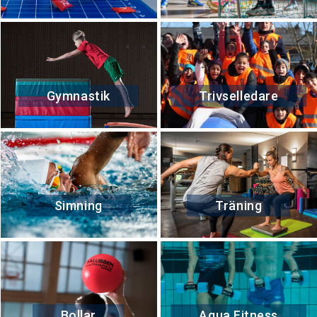
Gymnastik
Trivselledare
Simning
Träning
Bollar
Aqua Fitness