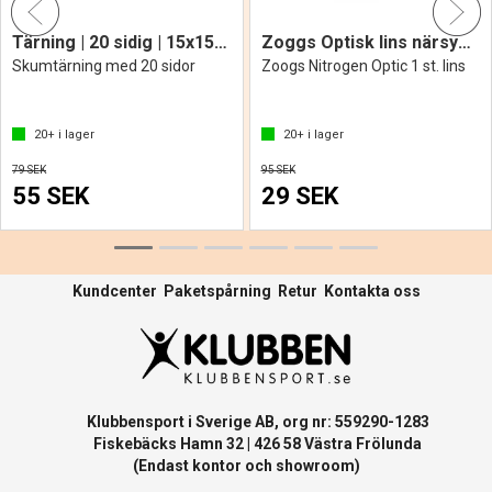
Tärning | 20 sidig | 15x15 cm
Zoggs Optisk lins närsynta (-)
Skumtärning med 20 sidor
Zoogs Nitrogen Optic 1 st. lins
20+
i lager
20+
i lager
79 SEK
95 SEK
55 SEK
29 SEK
Kundcenter
Paketspårning
Retur
Kontakta oss
Klubbensport i Sverige AB, org nr: 559290-1283
Fiskebäcks Hamn 32 | 426 58 Västra Frölunda
(Endast kontor och showroom)