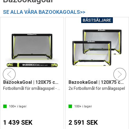
SE ALLA VÅRA BAZOOKAGOALS>>
BazookaGoal | 120X75 cm | ihopfällbart
BazookaGoal | 120X75 cm | 2 st
Fotbollsmål för smålagsspel - Bazookamål
2x Fotbollsmål för smålagsspel
100+
i lager
100+
i lager
1 439 SEK
2 591 SEK