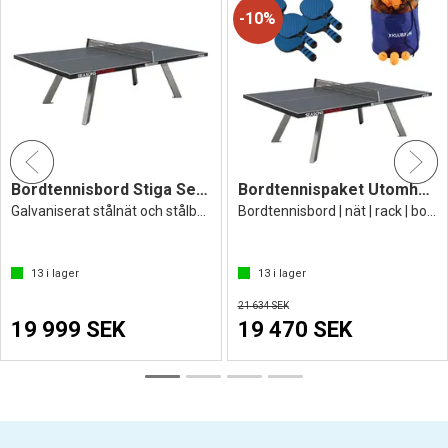
10%
Bordtennisbord Stiga Seasons Outdoor
Bordtennispaket Utomhusbord Stiga
Galvaniserat stålnät och stålben
Bordtennisbord | nät | rack | bollar
13
i lager
13
i lager
21 634 SEK
19 999 SEK
19 470 SEK