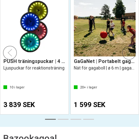
PUSH träningspuckar | 4 st
GaGaNet | Portabelt gagabollnät 2 x10 m
Ljuspuckar för reaktionsträning
Nät för gagaboll | ø 6 m | gagabollplan
10
i lager
20+
i lager
3 839 SEK
1 599 SEK
Bazookagoal