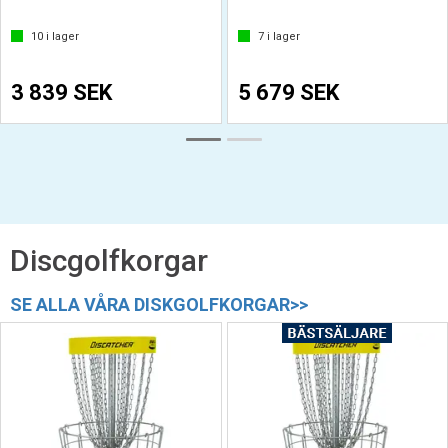
10
i lager
7
i lager
3 839 SEK
5 679 SEK
Discgolfkorgar
SE ALLA VÅRA DISKGOLFKORGAR>>