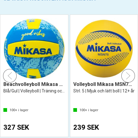
Beachvolleyboll Mikasa Good Vibes
Volleyboll Mikasa MSN78-Y
Blå/Gul | Volleyboll | Träning och lek
Strl. 5 | Mjuk och lätt boll | 12+ år
100+
i lager
100+
i lager
327 SEK
239 SEK