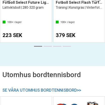
Fotboll Select Future Light V26
Fotboll Select Flash Turf V26
Lättviktsboll | 280-320 gram
Träning | Konstgräs | Vinterfotboll
100+
i lager
100+
i lager
223 SEK
379 SEK
Utomhus bordtennisbord
SE VÅRA UTOMHUS BORDTENNISBORD
>>