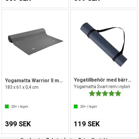
Yogatillbehör med bärrem
Yogamatta Warrior II med hål
Yogamatta Svart rem i nylon
183 x 61 x 0,4 cm
Betyg:
5.0 utav 
20+
i lager
20+
i lager
399 SEK
119 SEK