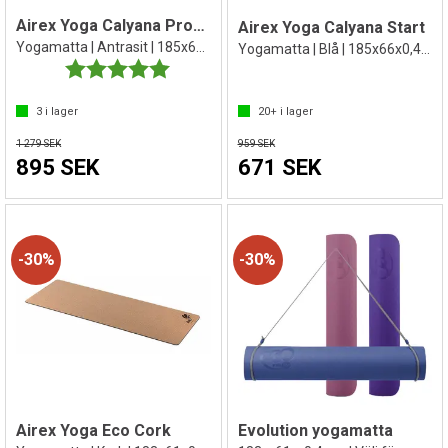
Airex Yoga Calyana Professional
Airex Yoga Calyana Start
Yogamatta | Antrasit | 185x66x0,68 cm
Yogamatta | Blå | 185x66x0,45 cm
Betyg:
5.0 utav 5 stjärnor
3
i lager
20+
i lager
1 279 SEK
959 SEK
895 SEK
671 SEK
30%
30%
Airex Yoga Eco Cork
Evolution yogamatta