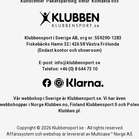
Kundcenter
Paketspårning
Retur
Kontakta oss
Klubbensport i Sverige AB, org nr: 559290-1283
Fiskebäcks Hamn 32 | 426 58 Västra Frölunda
(Endast kontor och showroom)
E-post:
info@klubbensport.se
Telefon: +46 (0) 8 644 73 10
Vår webbshop i Sverige är
Klubbensport.se
. Vi har även
webbshoppar i Norge
Klubben.no
, Finland
Klubbensport.fi
och Polen
Klubben.pl
.
Copyright © 2026 Klubbensport.se - All rights reserved
Affärssystem
och
webshop
är levererat av
Multicase™ Norge AS