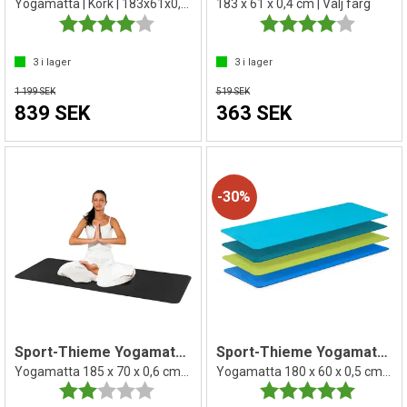
Yogamatta | Kork | 183x61x0,44 cm
183 x 61 x 0,4 cm | Välj färg
Betyg:
4.0 utav 5 stjärnor
Betyg:
4.0 utav 
3
i lager
3
i lager
1 199 SEK
519 SEK
839 SEK
363 SEK
30%
Sport-Thieme Yogamatta Exclusive
Sport-Thieme Yogamatte Classic
Yogamatta 185 x 70 x 0,6 cm | Välj färg
Yogamatta 180 x 60 x 0,5 cm | Välj färg
Betyg:
2.0 utav 5 stjärnor
Betyg:
5.0 utav 