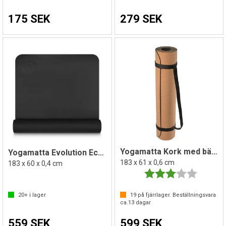
175 SEK
279 SEK
Yogamatta Kork med bärrem
Yogamatta Evolution Eco Svart
183 x 61 x 0,6 cm
183 x 60 x 0,4 cm
Betyg:
3.0 utav 
20+
i lager
19
på fjärrlager. Beställningsvara
ca.
13
dagar
559 SEK
599 SEK