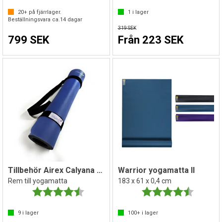
20+
på fjärrlager.
1
i lager
Beställningsvara ca.
14
dagar
319 SEK
799 SEK
Från 223 SEK
Tillbehör Airex Calyana Bärrem
Warrior yogamatta II
Rem till yogamatta
183 x 61 x 0,4 cm
Betyg:
4.3 utav 5 stjärnor
Betyg:
4.6 utav 
9
i lager
100+
i lager