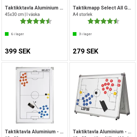
Taktikktavla Aluminium | Handboll
Taktikmapp Select All Games
45x30 cm | I väska
A4 storlek
Betyg:
4.4 utav 5 stjärnor
Betyg:
4.1 utav 
6
i lager
3
i lager
399 SEK
279 SEK
Taktiktavla Aluminium - Fotboll
Taktiktavla Aluminium - Fotboll