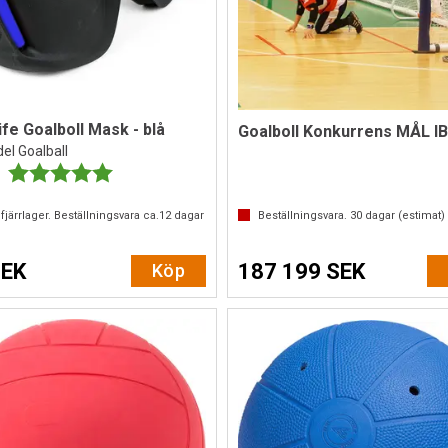
ife Goalboll Mask - blå
el Goalball
Betyg:
5.0 utav 5 stjärnor
fjärrlager. Beställningsvara ca.
12
dagar
Beställningsvara.
30
dagar (estimat)
SEK
187 199 SEK
Köp