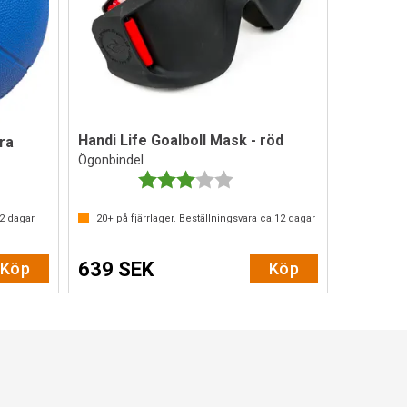
Handi Life Goalboll Mask - röd
ra
Ögonbindel
Betyg:
3.0 utav 5 stjärnor
2
dagar
20+
på fjärrlager. Beställningsvara ca.
12
dagar
639 SEK
Köp
Köp