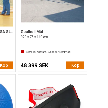
Goalboll Konkurrens MÅL IBSA Standard
Goalboll Mål
920 x 75 x 140 cm
Beställningsvara.
33
dagar (estimat)
48 399 SEK
Köp
Köp