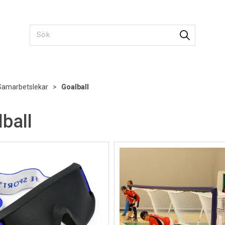
Samarbetslekar
>
Goalball
ball