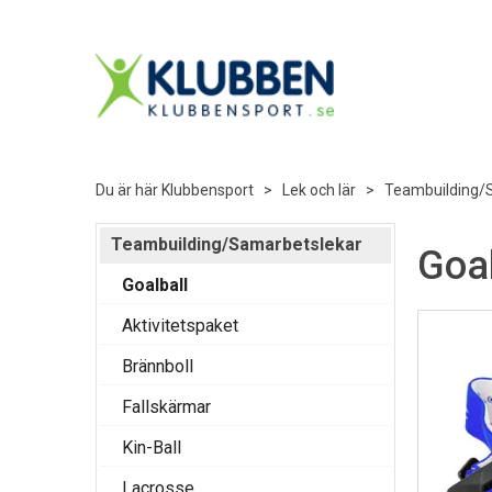
Du är här
Klubbensport
>
Lek och lär
>
Teambuilding/
Teambuilding/Samarbetslekar
Goal
Goalball
Aktivitetspaket
Brännboll
Fallskärmar
Kin-Ball
Lacrosse