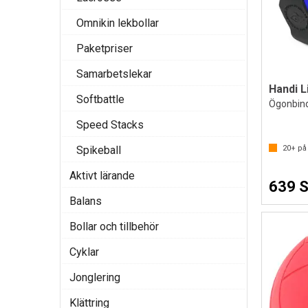
Omnikin lekbollar
Paketpriser
Samarbetslekar
Handi L
Softbattle
Ögonbind
Speed Stacks
20+
på 
Spikeball
Aktivt lärande
639 
Balans
Bollar och tillbehör
Cyklar
Jonglering
Klättring