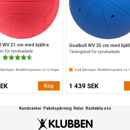
l WV 21 cm med bjällra
Goalboll WV 25 cm med bjäll
n för synskadade
Tävlingsboll för synskadade
Betyg:
4.7 utav 5 stjärnor
fjärrlager. Beställningsvara ca.
12
dagar
6
på fjärrlager. Beställningsvara ca.
1
SEK
1 439 SEK
Köp
Kundcenter
Paketspårning
Retur
Kontakta oss