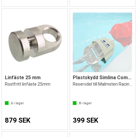
Linfäste 25 mm
Plastskydd Simlina Competitor
Rostfritt linfäste 25mm
Reservdel till Malmsten Racing Lanes
6
i lager
8
i lager
879 SEK
399 SEK