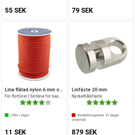
55 SEK
79 SEK
Lina flätad nylon 6 mm orange ( per m )
Linfäste 20 mm
För flottörer | Simlina för bassänger
Nyckelhålsfäste
Betyg:
4.0 utav 5 stjärnor
Betyg:
5.0 utav 
100+
i lager
Beställningsvara.
21
dagar
(estimat)
11 SEK
879 SEK