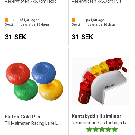
Reservflöten 7x6,7cm | Röd
Reservflöten 7x6,7cm | Vit
100+
på fjärrlager.
100+
på fjärrlager.
Beställningsvara ca.
16
dagar
Beställningsvara ca.
16
dagar
31 SEK
31 SEK
Kantskydd till simlinor
Flöten Gold Pro
Rekommenderas för höga kanter
Till Malmsten Racing Lane Lines Gold PRO
Betyg:
5.0 utav 