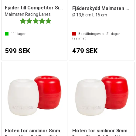
Fjäder till Competitor Simlina
Fjäderskydd Malmsten Racing lane
Malmsten Racing Lanes
Ø 13,5 cm L 15 cm
Betyg:
5.0 utav 5 stjärnor
11
i lager
Beställningsvara.
21
dagar
(estimat)
599 SEK
479 SEK
Flöten för simlinor 8mm hål
Flöten för simlinor 8mm hål