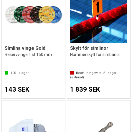
Simlina vinge Gold
Skylt för simlinor
Reservvinge 1 st 150 mm
Nummerskylt för simbanor
100+
i lager
Beställningsvara.
21
dagar
(estimat)
143 SEK
1 839 SEK