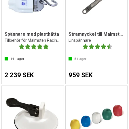
Spännare med plasthätta
Stramnyckel till Malmsten Simlinor
Tillbehör för Malmsten Racing Lanes
Linspännare
Betyg:
5.0 utav 5 stjärnor
Betyg:
4.5 utav 
14
i lager
5
i lager
2 239 SEK
959 SEK