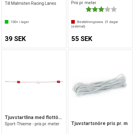
Pris pr. meter
Till Malmsten Racing Lanes
Betyg:
3.0 utav 
100+
i lager
Beställningsvara.
21
dagar
(estimat)
39 SEK
55 SEK
Tjuvstartlina med flottörer
Tjuvstartsnöre pris pr. m
Sport-Thieme - pris pr. meter