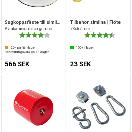
Sugkoppsfäste till simlinor
Tilbehör simlina | Flöte
Av aluminium och gummi
73x67 mm
Betyg:
4.0 utav 5 stjärnor
Betyg:
4.7 utav 
20+
på fjärrlager.
100+
i lager
Beställningsvara ca.
16
dagar
566 SEK
23 SEK