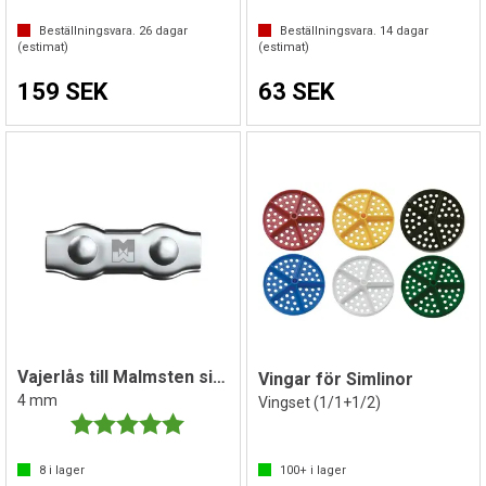
Beställningsvara.
26
dagar
Beställningsvara.
14
dagar
(estimat)
(estimat)
159 SEK
63 SEK
Vajerlås till Malmsten simlina
Vingar för Simlinor
4 mm
Vingset (1/1+1/2)
Betyg:
5.0 utav 5 stjärnor
8
i lager
100+
i lager