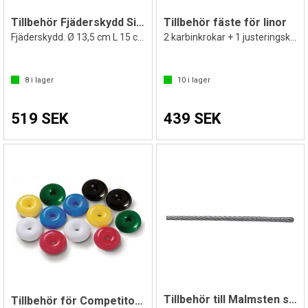
Tillbehör Fjäderskydd Simlina Röd
Tillbehör fäste för linor
Fjäderskydd. Ø 13,5 cm L 15 cm
2 karbinkrokar + 1 justeringsklämma
8
i lager
10
i lager
519 SEK
439 SEK
Tillbehör till Malmsten simlinor Vajer
Tillbehör för Competitor simlina