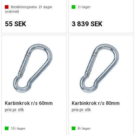
Beställningsvara.
21
dagar
2
i lager
(estimat)
55 SEK
3 839 SEK
Karbinkrok r/s 60mm
Karbinkrok r/s 80mm
pris pr. stk
pris pr. stk
15
i lager
8
i lager