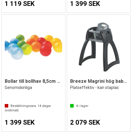
1 119 SEK
1 399 SEK
Bollar till bollhav 8,5cm 250 st.
Breeze Magrini hög babystol
Genomskinliga
Platseffektiv - kan staplas
Beställningsvara.
14
dagar
4
i lager
(estimat)
1 399 SEK
2 079 SEK