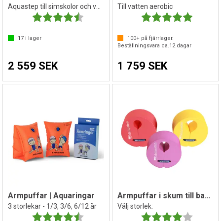
Aquastep till simskolor och vattengympa
Till vatten aerobic
Betyg:
4.7 utav 5 stjärnor
Betyg:
5.0 utav 
17
i lager
100+
på fjärrlager.
Beställningsvara ca.
12
dagar
2 559 SEK
1 759 SEK
Armpuffar | Aquaringar
Armpuffar i skum till barn | Flipper
3 storlekar - 1/3, 3/6, 6/12 år
Välj storlek:
Betyg:
4.5 utav 5 stjärnor
Betyg:
4.0 utav 