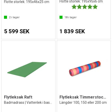
Flotte storlek: 195x95x6 cm
Flotte storlek: 195x46x25 cm
Betyg:
5.0 utav 
2
i lager
18
i lager
5 599 SEK
1 839 SEK
Flytleksak Raft
Flytleksak Timmerstock | Basänglek
Badmadrass | Vattenlek i bassäng | Pool
Längder 100, 150 eller 200 cm