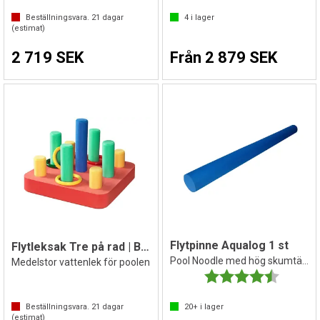
Beställningsvara.
21
dagar
4
i lager
(estimat)
2 719 SEK
Från 2 879 SEK
Flytpinne Aqualog 1 st
Flytleksak Tre på rad | Basänglek
Pool Noodle med hög skumtäthet
Medelstor vattenlek för poolen
Betyg:
4.7 utav 
Beställningsvara.
21
dagar
20+
i lager
(estimat)