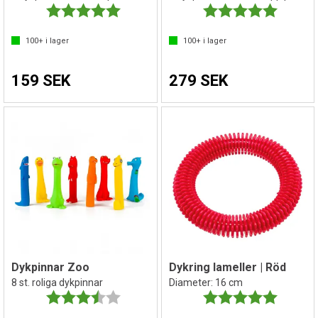
Betyg:
5.0 utav 5 stjärnor
Betyg:
5.0 utav 
100+
i lager
100+
i lager
159 SEK
279 SEK
Dykpinnar Zoo
Dykring lameller | Röd
8 st. roliga dykpinnar
Diameter: 16 cm
Betyg:
3.7 utav 5 stjärnor
Betyg:
5.0 utav 