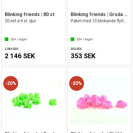
Blinking friends | 80 st
Blinking friends | Groda | 10 st.
20 set á 4 st. djur
Paket med 10 blinkande flytleksaker
20+
i lager
20+
i lager
2 384 SEK
392 SEK
2 146 SEK
353 SEK
20%
20%