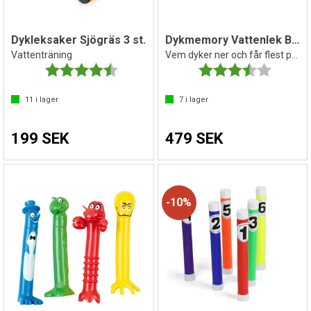
Dykleksaker Sjögräs 3 st.
Dykmemory Vattenlek BS Toys
Vattenträning
Vem dyker ner och får flest par
Betyg:
4.5 utav 5 stjärnor
Betyg:
3.7 utav 
11
i lager
7
i lager
199 SEK
479 SEK
10%