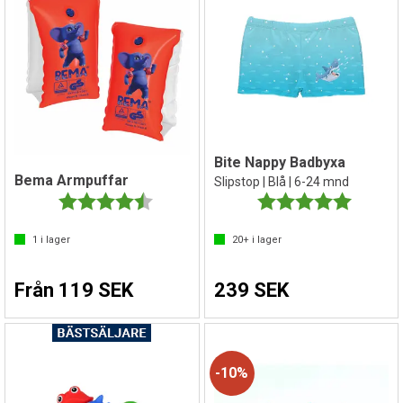
Bite Nappy Badbyxa
Bema Armpuffar
Slipstop | Blå | 6-24 mnd
Betyg:
4.5 utav 5 stjärnor
Betyg:
5.0 utav 
1
i lager
20+
i lager
Från 119 SEK
239 SEK
10%