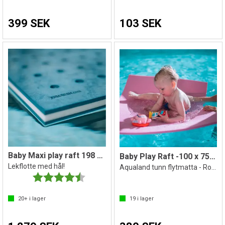
399 SEK
103 SEK
Baby Maxi play raft 198 x 98 x 3cm
Baby Play Raft -100 x 75 x 1,5 cm - Rosa
Lekflotte med hål!
Aqualand tunn flytmatta - Rosa färg
Betyg:
4.8 utav 5 stjärnor
20+
i lager
19
i lager