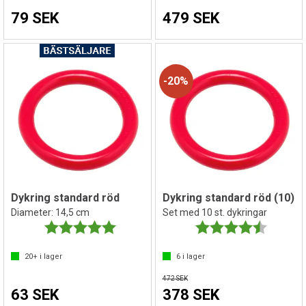
79 SEK
479 SEK
20%
Dykring standard röd
Dykring standard röd (10)
Diameter: 14,5 cm
Set med 10 st. dykringar
Betyg:
5.0 utav 5 stjärnor
Betyg:
4.3 utav 
20+
i lager
6
i lager
472 SEK
63 SEK
378 SEK