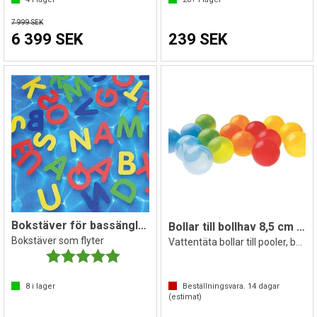
7 999 SEK
6 399 SEK
239 SEK
Bokstäver för bassänglek 55 st
Bollar till bollhav 8,5 cm 250 st
Bokstäver som flyter
Vattentäta bollar till pooler, bassänger
Betyg:
5.0 utav 5 stjärnor
8
i lager
Beställningsvara.
14
dagar
(estimat)