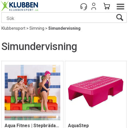
Klubbensport
>
Simning
>
Simundervisning
Simundervisning
Aqua Fitnes | Stepbräda för vatten
AquaStep