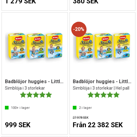
1 279 SEK
380 SEK
20%
Badblöjor huggies - Little Swimmers
Badblöjor huggies - Little Swimmers
Simblöja i 3 storlekar
Simblöja i 3 storlekar | Hel pall
Betyg:
5.0 utav 5 stjärnor
Betyg:
5.0 utav 
100+
i lager
2
i lager
27 978 SEK
999 SEK
Från 22 382 SEK