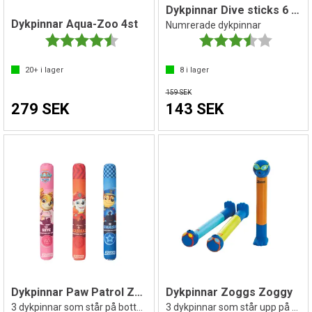
Dykpinnar Dive sticks 6 st/set
Dykpinnar Aqua-Zoo 4st
Numrerade dykpinnar
Betyg:
4.6 utav 5 stjärnor
Betyg:
3.5 utav 
20+
i lager
8
i lager
159 SEK
279 SEK
143 SEK
Dykpinnar Paw Patrol Zoggs
Dykpinnar Zoggs Zoggy
3 dykpinnar som står på botten
3 dykpinnar som står upp på botten!