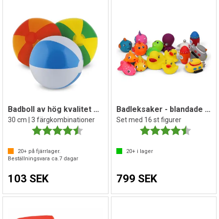
Badboll av hög kvalitet 3 st
Badleksaker - blandade figurer
30 cm | 3 färgkombinationer
Set med 16 st figurer
Betyg:
4.5 utav 5 stjärnor
Betyg:
4.5 utav 
20+
på fjärrlager.
20+
i lager
Beställningsvara ca.
7
dagar
103 SEK
799 SEK