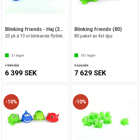
Blinking friends - Haj (200 st)
Blinking friends (80)
20 pk á 10 st blinkande flytleksaker
80 paket av 4st djur
3
i lager
10
i lager
7 999 SEK
9 536 SEK
6 399 SEK
7 629 SEK
10%
10%