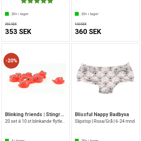
Betyg:
5.0 utav 5 stjärnor
20+
i lager
20+
i lager
392 SEK
400 SEK
353 SEK
360 SEK
20%
Blinking friends | Stingray | 200 st.
Blissful Nappy Badbyxa
20 set á 10 st blinkande flytleksaker
Slipstop | Rosa/Grå | 6-24 mnd
4
i lager
20+
i lager