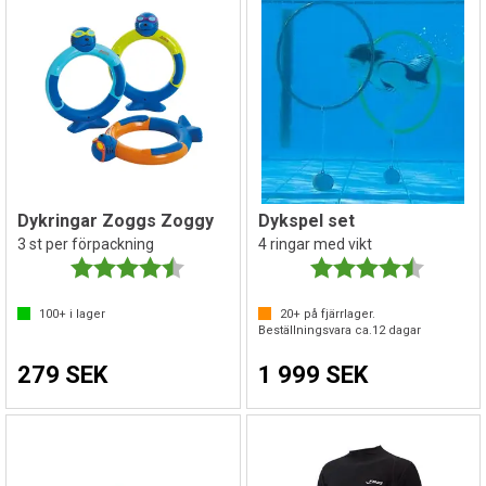
Dykringar Zoggs Zoggy
Dykspel set
3 st per förpackning
4 ringar med vikt
Betyg:
4.3 utav 5 stjärnor
Betyg:
4.5 utav 
100+
i lager
20+
på fjärrlager.
Beställningsvara ca.
12
dagar
279 SEK
1 999 SEK