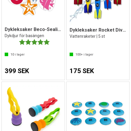
Dykleksaker Beco-Sealife 6 st
Dykleksaker Rocket Divers
Dykdjur för basängen
Vattenraketer | 5 st
Betyg:
5.0 utav 5 stjärnor
10
i lager
100+
i lager
399 SEK
175 SEK