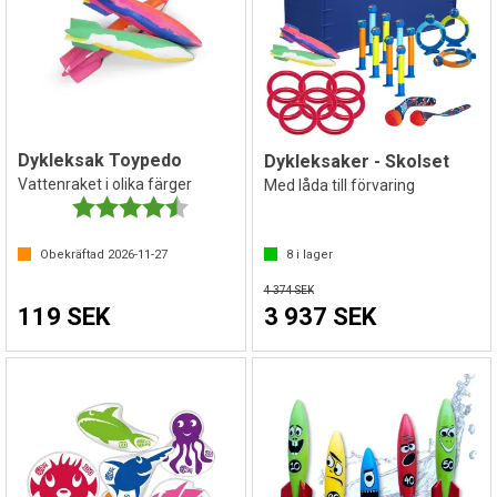
Dykleksak Toypedo
Dykleksaker - Skolset
Vattenraket i olika färger
Med låda till förvaring
Betyg:
4.7 utav 5 stjärnor
Obekräftad
2026-11-27
8
i lager
4 374 SEK
119 SEK
3 937 SEK