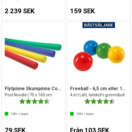
2 239 SEK
159 SEK
Flytpinne Skumpinne Comfy 1 st.
Freeball - 6,5 cm eller 12,5 cm
Pool Noodle | 70 x 160 cm
4 st | Lätt, lateksfri gummiboll
Betyg:
4.8 utav 5 stjärnor
Betyg:
4.5 utav 
100+
i lager
100+
i lager
79 SEK
Från 103 SEK