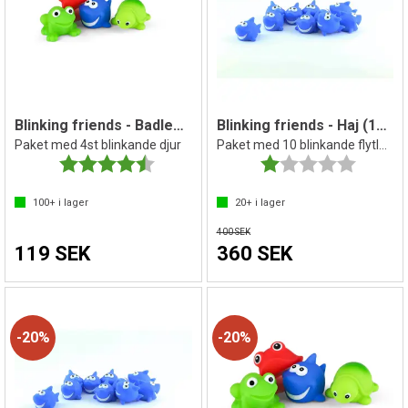
Blinking friends - Badleksak som blinkar
Blinking friends - Haj (10 st)
Paket med 4st blinkande djur
Paket med 10 blinkande flytleksaker
Betyg:
4.7 utav 5 stjärnor
Betyg:
1.0 utav 
100+
i lager
20+
i lager
400 SEK
119 SEK
360 SEK
20%
20%