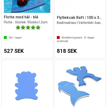
Flotte med hål - blå
Flytleksak Raft | 100 x 32 x 3 cm
Flotte - Storlek: 95x66x1,5cm
Badmadrass | Vattenlek i bassäng | Pool
Betyg:
5.0 utav 5 stjärnor
20+
i lager
Beställningsvara.
21
dagar
(estimat)
527 SEK
818 SEK