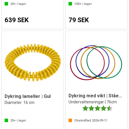
20+
i lager
100+
i lager
639 SEK
79 SEK
Dykring med vikt | Stående | 4 st
Dykring lameller | Gul
Undervattensringar | 76cm
Diameter: 16 cm
Betyg:
4.8 utav 
20+
i lager
Obekräftad
2026-09-11