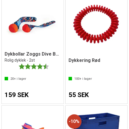
Dykbollar Zoggs Dive Balls
Dykkering Rød
Rolig dyklek - 2st
Betyg:
4.6 utav 5 stjärnor
20+
i lager
100+
i lager
159 SEK
55 SEK
10%