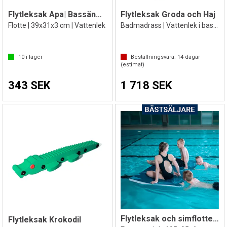
Flytleksak Apa| Bassänglek
Flytleksak Groda och Haj
Flotte | 39x31x3 cm | Vattenlek
Badmadrass | Vattenlek i bassäng | Pool
10
i lager
Beställningsvara.
14
dagar
(estimat)
343 SEK
1 718 SEK
Flytleksak och simflotte Giant
Flytleksak Krokodil