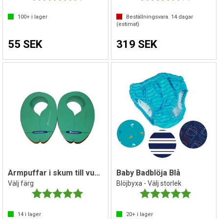
100+
i lager
Beställningsvara.
14
dagar
(estimat)
55 SEK
319 SEK
Armpuffar i skum till vuxen| Flipper
Baby Badblöja Blå
Välj färg
Blöjbyxa - Välj storlek
Betyg:
5.0 utav 5 stjärnor
Betyg:
5.0 utav 
14
i lager
20+
i lager