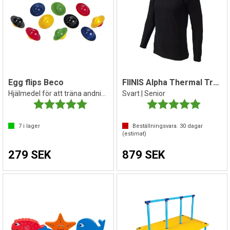
Egg flips Beco
FIINIS Alpha Thermal Tröja
Hjälmedel för att träna andningsteknik
Svart | Senior
Betyg:
5.0 utav 5 stjärnor
Betyg:
5.0 utav 
7
i lager
Beställningsvara.
30
dagar
(estimat)
279 SEK
879 SEK