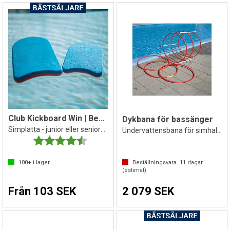
Club Kickboard Win | Bensparksplatta
Dykbana för bassänger
Simplatta - junior eller seniorstorlek
Undervattensbana för simhallar
Betyg:
4.5 utav 5 stjärnor
100+
i lager
Beställningsvara.
11
dagar
(estimat)
Från 103 SEK
2 079 SEK