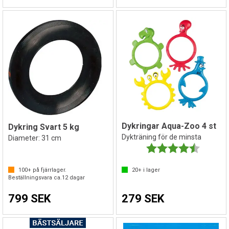
Dykringar Aqua-Zoo 4 st
Dykring Svart 5 kg
Dykträning för de minsta
Diameter: 31 cm
Betyg:
4.8 utav 
100+
på fjärrlager.
20+
i lager
Beställningsvara ca.
12
dagar
799 SEK
279 SEK