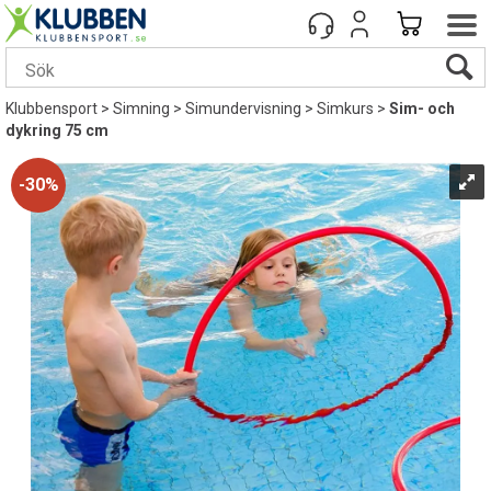
Klubbensport
>
Simning
>
Simundervisning
>
Simkurs
>
Sim- och
dykring 75 cm
30%