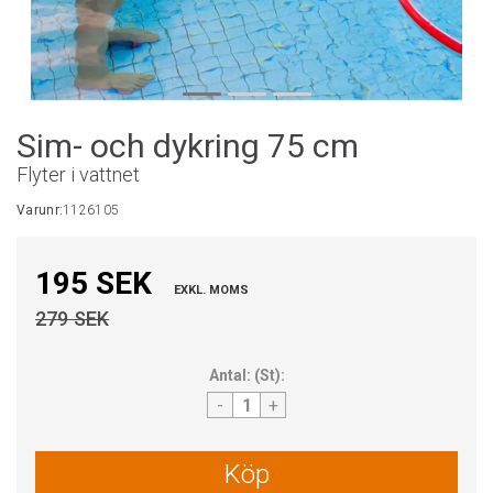
Sim- och dykring 75 cm
Flyter i vattnet
Varunr:
1126105
195 SEK
EXKL. MOMS
279 SEK
Antal:
(
St
):
-
+
Köp