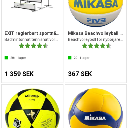
EXIT reglerbart sportnät 3 m
Mikasa Beachvolleyball SBV Youth Beach
Badmintonnät tennisnät volleybollnät
Beachvolleyboll för nybörjare och barn
Betyg:
4.6 utav 5 stjärnor
Betyg:
4.8 utav 
20+
i lager
20+
i lager
1 359 SEK
367 SEK