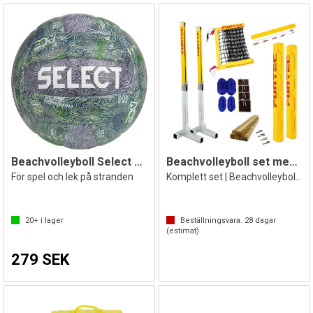
Beachvolleyboll Select V26
Beachvolleyboll set med T-fot | OS, VM
För spel och lek på stranden
Komplett set | Beachvolleybollanläggning
20+
i lager
Beställningsvara.
28
dagar
(estimat)
279 SEK