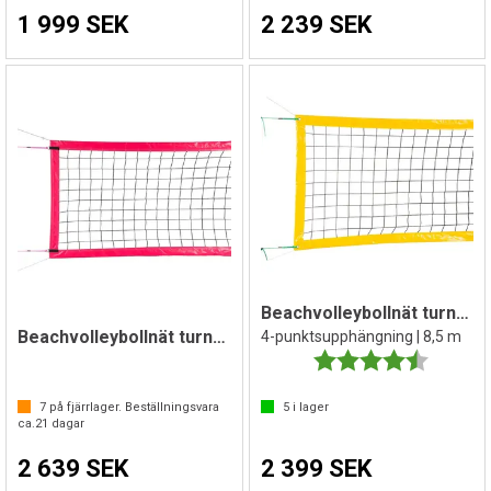
1 999 SEK
2 239 SEK
Beachvolleybollnät turnering 8,5 m
Beachvolleybollnät turnering
4-punktsupphängning | 8,5 m
Betyg:
4.5 utav 
7
på fjärrlager. Beställningsvara
5
i lager
ca.
21
dagar
2 639 SEK
2 399 SEK