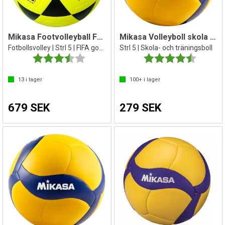
Mikasa Footvolleyball FT-5 BKY
Mikasa Volleyboll skola V360W
Fotbollsvolley | Strl 5 | FIFA godkänd
Strl 5 | Skola- och träningsboll
Betyg:
3.8 utav 5 stjärnor
Betyg:
4.8 utav 
13
i lager
100+
i lager
679 SEK
279 SEK