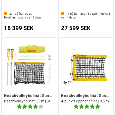
20+
på fjärrlager.
11
på fjärrlager. Beställningsvara
Beställningsvara ca.
13
dagar
ca.
14
dagar
18 399 SEK
27 599 SEK
Beachvolleybollnät SunVolley LC
Beachvolleybollnät SunVolley Plus
Beachvolleybollnät 9,5 m | Stolpar | Bag
4-punkts upphängning | 9,5 m
Betyg:
4.0 utav 5 stjärnor
Betyg:
5.0 utav 