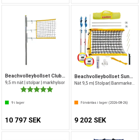
Beachvolleybollset Club II 9,5m
Beachvolleybollset SunVolley Komplett
9,5 m nät | stolpar | markhylsor
Nät 9,5 m| Stolpar| Banmarkering++
Betyg:
5.0 utav 5 stjärnor
9
i lager
Förväntas i lager (
2026-08-26
)
10 797 SEK
9 202 SEK