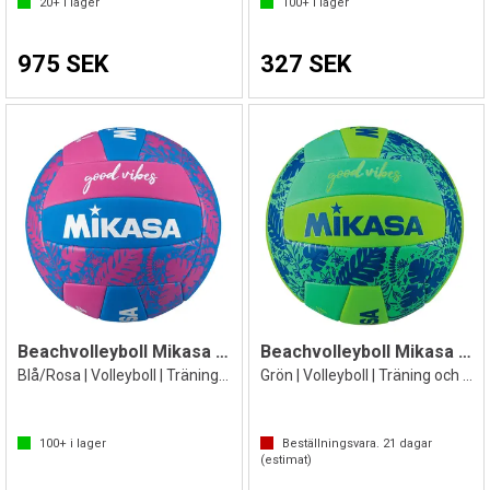
20+
i lager
100+
i lager
975 SEK
327 SEK
Beachvolleyboll Mikasa Good Vibes
Beachvolleyboll Mikasa Good Vibes
Blå/Rosa | Volleyboll | Träning och lek
Grön | Volleyboll | Träning och lek
100+
i lager
Beställningsvara.
21
dagar
(estimat)