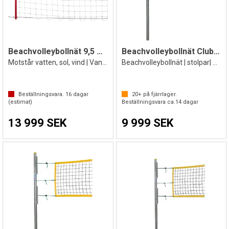
Beachvolleybollnät 9,5 m av stålvajer
Beachvolleybollnät Club 8,5m
Motstår vatten, sol, vind | Vandalsäkert
Beachvolleybollnät | stolpar| markhylsor
Beställningsvara.
16
dagar
20+
på fjärrlager.
(estimat)
Beställningsvara ca.
14
dagar
13 999 SEK
9 999 SEK