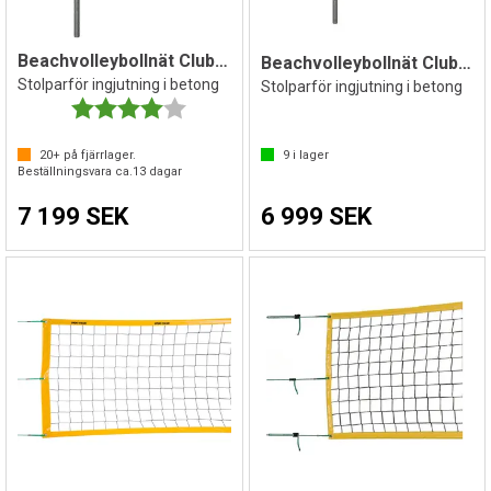
Beachvolleybollnät Club 8,5m
Beachvolleybollnät Club 9,5m
Stolparför ingjutning i betong
Stolparför ingjutning i betong
Betyg:
4.0 utav 5 stjärnor
20+
på fjärrlager.
9
i lager
Beställningsvara ca.
13
dagar
7 199 SEK
6 999 SEK