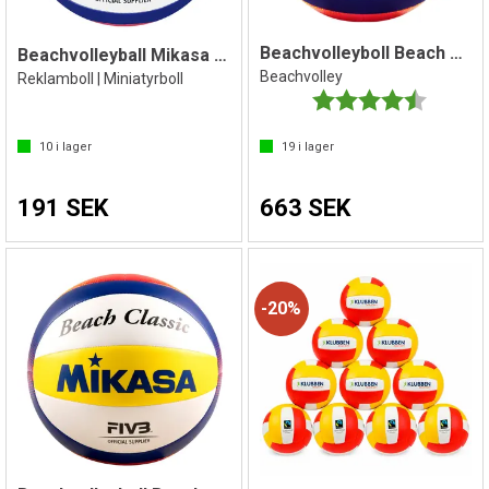
Beachvolleyboll Beach Classic BV551C
Beachvolleyball Mikasa BV1.550C
Beachvolley
Reklamboll | Miniatyrboll
Betyg:
4.8 utav 
10
i lager
19
i lager
191 SEK
663 SEK
20%