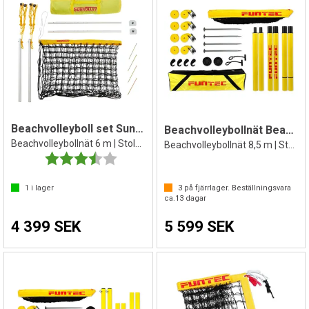
Beachvolleyboll set SunVolley LC 600
Beachvolleybollnät Beach Champ
Beachvolleybollnät 6 m | Stolpar | Bag
Beachvolleybollnät 8,5 m | Stolpar | Bag
Betyg:
3.1 utav 5 stjärnor
1
i lager
3
på fjärrlager. Beställningsvara
ca.
13
dagar
4 399 SEK
5 599 SEK