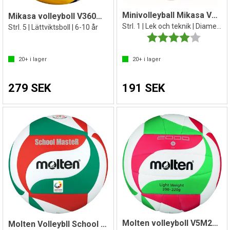
Minivolleyball Mikasa V1.5W
Mikasa volleyboll V360W-SL
Strl. 1 | Lek och teknik | Diameter 15cm
Strl. 5 | Lättviktsboll | 6-10 år
Betyg:
4.0 utav 
20+
i lager
20+
i lager
279 SEK
191 SEK
Molten volleyboll V5M2000-L
Molten Volleybll School Master