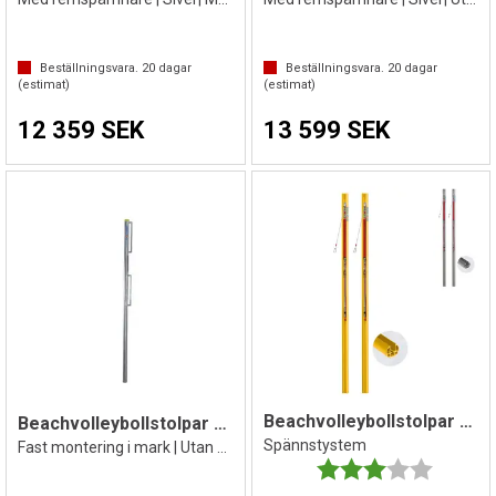
Beställningsvara.
20
dagar
Beställningsvara.
20
dagar
(estimat)
(estimat)
12 359 SEK
13 599 SEK
Beachvolleybollstolpar Competition
Beachvolleybollstolpar 2 st.
Spännstystem
Fast montering i mark | Utan markhylsa
Betyg:
3.0 utav 