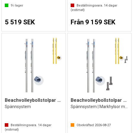
9
i lager
Beställningsvara.
14
dagar
(estimat)
5 519 SEK
Från 9 159 SEK
Beachvolleybollstolpar Competition
Beachvolleybollstolpar Competition
Spännsystem
Spännsystem | Markhylsor med fäste
Beställningsvara.
14
dagar
Obekräftad
2026-08-27
(estimat)