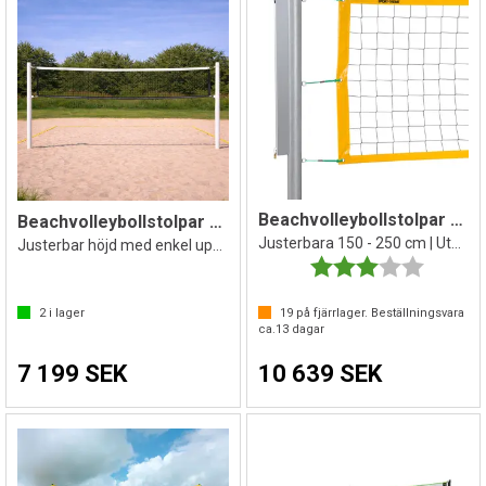
Beachvolleybollstolpar Safe
Beachvolleybollstolpar med nät
Justerbara 150 - 250 cm | Utan markhylsa
Justerbar höjd med enkel uppspänning
Betyg:
3.0 utav 
2
i lager
19
på fjärrlager. Beställningsvara
ca.
13
dagar
7 199 SEK
10 639 SEK