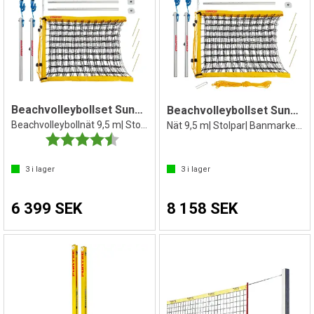
Beachvolleybollset SunVolley Standard
Beachvolleybollset SunVolley Standard+
Beachvolleybollnät 9,5 m| Stolpar | Bag
Nät 9,5 m| Stolpar| Banmarkering| Bag
Betyg:
4.5 utav 5 stjärnor
3
i lager
3
i lager
6 399 SEK
8 158 SEK