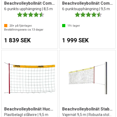
Beachvolleybollnät Comfort
Beachvolleybollnät Comfort
6-punkts upphängning | 8,5 m
6-punktsupphängning | 9,5 m
Betyg:
4.8 utav 5 stjärnor
Betyg:
4.8 utav 
20+
på fjärrlager.
19
i lager
Beställningsvara ca.
13
dagar
1 839 SEK
1 999 SEK
Beachvolleybollnät Huck Dralo
Beachvolleybollnät Stabil 150 x 150 mm
Plastbelagt stålwire | 9,5 m
Vajernät 9,5 m | Robusta stolpar