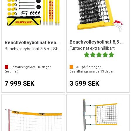
Beachvolleybollnät 8,5 m FIVB godkänt
Beachvolleybollnät Beach Pro
Funtec nät extra hållbart
Beachvolleybollnät 8,5 m | Stolpar | Bag
Betyg:
5.0 utav 
Beställningsvara.
16
dagar
20+
på fjärrlager.
(estimat)
Beställningsvara ca.
13
dagar
7 999 SEK
3 599 SEK