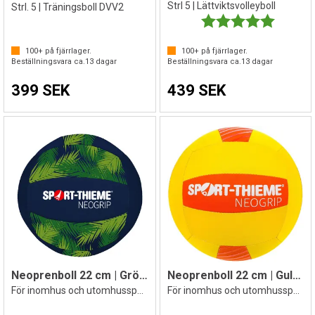
Strl 5 | Lättviktsvolleyboll
Strl. 5 | Träningsboll DVV2
Betyg:
5.0 utav 
100+
på fjärrlager.
100+
på fjärrlager.
Beställningsvara ca.
13
dagar
Beställningsvara ca.
13
dagar
399 SEK
439 SEK
Neoprenboll 22 cm | Grön/Blå
Neoprenboll 22 cm | Gul/Orange
För inomhus och utomhusspel Strl 5
För inomhus och utomhusspel Strl 5