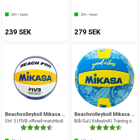
20+
i lager
20+
i lager
239 SEK
279 SEK
Beachvolleyboll Mikasa Beach PRO BV550C
Beachvolleyboll Mikasa Good Vibes
Strl. 5 | FIVB officiell matchboll
Blå/Gul | Volleyboll | Träning och lek
Betyg:
4.9 utav 5 stjärnor
Betyg:
4.2 utav 