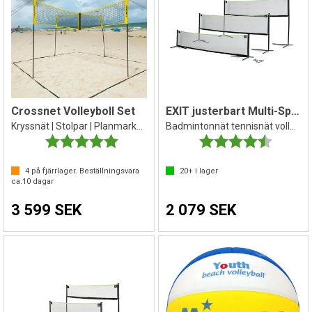
Crossnet Volleyboll Set
EXIT justerbart Multi-Sport-nät 5 m
Kryssnät | Stolpar | Planmarkering
Badmintonnät tennisnät volleybollnät
Betyg:
5.0 utav 5 stjärnor
Betyg:
4.5 utav 
4
på fjärrlager. Beställningsvara
20+
i lager
ca.
10
dagar
3 599 SEK
2 079 SEK