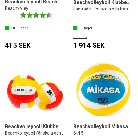
Beachvolleyboll Beach Classic BV552C
Beachvolleyboll Klubben Soft (10)
Beachvolley
Fairtrade | För skola och träning
Betyg:
4.6 utav 5 stjärnor
20+
i lager
9
i lager
2 392 SEK
415 SEK
1 914 SEK
Beachvolleyboll Klubben Soft Fairtrade
Beachvolleyboll Mikasa Beach Classic
Beachvolleyboll för skola och träning
Strl 5