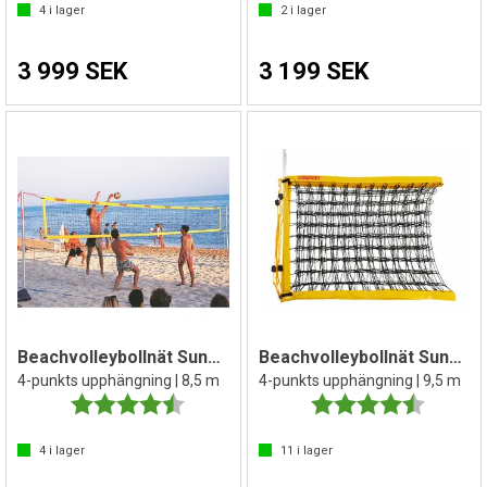
4
i lager
2
i lager
3 999 SEK
3 199 SEK
Beachvolleybollnät SunVolley Standard
Beachvolleybollnät SunVolley Standard
4-punkts upphängning | 8,5 m
4-punkts upphängning | 9,5 m
Betyg:
4.8 utav 5 stjärnor
Betyg:
4.8 utav 
4
i lager
11
i lager