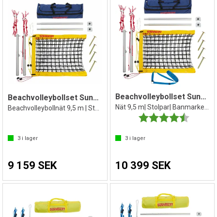
Beachvolleybollset SunVolley Plus+
Beachvolleybollset SunVolley Plus
Nät 9,5 m| Stolpar| Banmarkering| Bag
Beachvolleybollnät 9,5 m | Stolpar | Bag
Betyg:
4.5 utav 
3
i lager
3
i lager
9 159 SEK
10 399 SEK