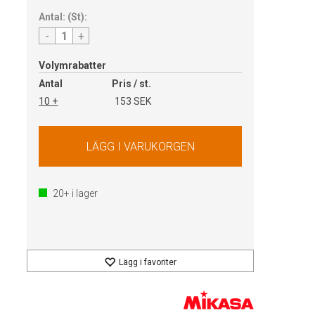
Antal:
(
St
):
-
+
Volymrabatter
Antal
Pris / st.
10 +
153 SEK
20+
i lager
Lägg i favoriter