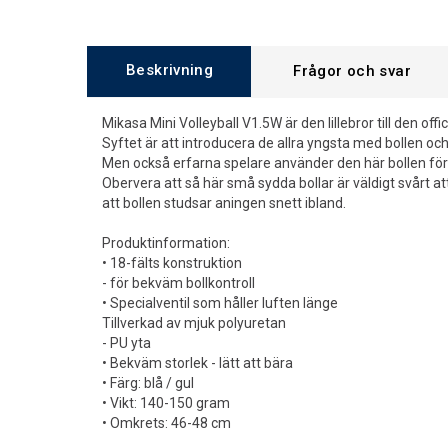
Beskrivning
Frågor och svar
Mikasa Mini Volleyball V1.5W är den lillebror till den offi
Syftet är att introducera de allra yngsta med bollen och 
Men också erfarna spelare använder den här bollen för 
Obervera att så här små sydda bollar är väldigt svårt att
att bollen studsar aningen snett ibland.
Produktinformation:
• 18-fälts konstruktion
- för bekväm bollkontroll
• Specialventil som håller luften länge
Tillverkad av mjuk polyuretan
- PU yta
• Bekväm storlek - lätt att bära
• Färg: blå / gul
• Vikt: 140-150 gram
• Omkrets: 46-48 cm