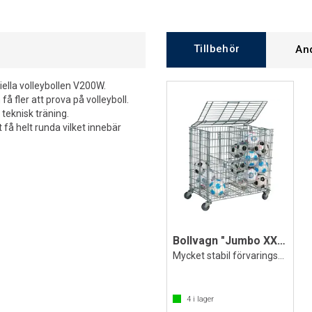
Tillbehör
An
ciella volleybollen V200W.
få fler att prova på volleyboll.
teknisk träning.
 få helt runda vilket innebär
Bollvagn "Jumbo XXL Pl
Mycket stabil förvaringsvagn för bollar
4
i lager