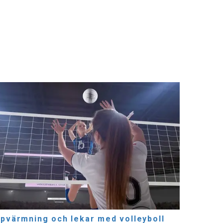
pvärmning och lekar med volleyboll