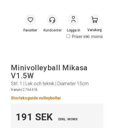
Handlevogn
Logga in
Priser inkl. moms
Minivolleyball Mikasa
V1.5W
Strl. 1 | Lek och teknik | Diameter 15cm
Varunr:
2764418
Storleksguide volleybollar
191 SEK
EXKL. MOMS