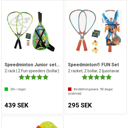
Speedminton Junior set S-JR
Speedminton® FUN Set
2 rack | 2 Fun speeders (bollar)
2 racket, 2 bollar, 2 ljusstavar
Betyg:
5.0 utav 5 stjärnor
Betyg:
5.0 utav 
20+
i lager
Beställningsvara.
90
dagar
(estimat)
439 SEK
295 SEK