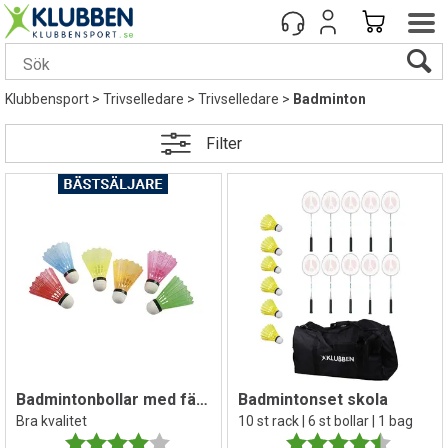
Klubbensport
>
Trivselledare
>
Trivselledare
>
Badminton
Filter
Badmintonbollar med färgad kjol - 6 st
Badmintonset skola
Bra kvalitet
10 st rack | 6 st bollar | 1 bag
Betyg:
4.0 utav 5 stjärnor
Betyg:
4.5 utav 