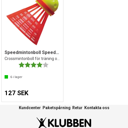
Speedmintonboll Speeder FUN 3 st
Crossmintonboll för träning och lek
Betyg:
4.0 utav 5 stjärnor
6
i lager
127 SEK
Kundcenter
Paketspårning
Retur
Kontakta oss