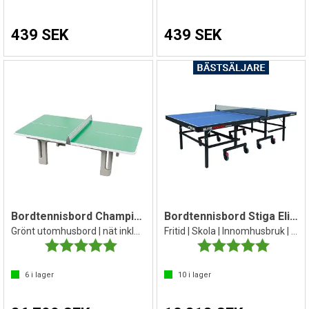
439 SEK
439 SEK
Bordtennisbord Champion rundade kanter
Bordtennisbord Stiga Elite Roller
Grönt utomhusbord | nät inkluderat
Fritid | Skola | Innomhusbruk | Med nät
Betyg:
5.0 utav 5 stjärnor
Betyg:
5.0 utav 
6
i lager
10
i lager