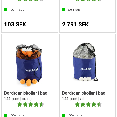
100+
i lager
20+
i lager
103 SEK
2 791 SEK
Bordtennisbollar i bag
Bordtennisbollar i bag
144-pack | orange
144-pack | vit
Betyg:
4.7 utav 5 stjärnor
Betyg:
4.6 utav 
100+
i lager
100+
i lager