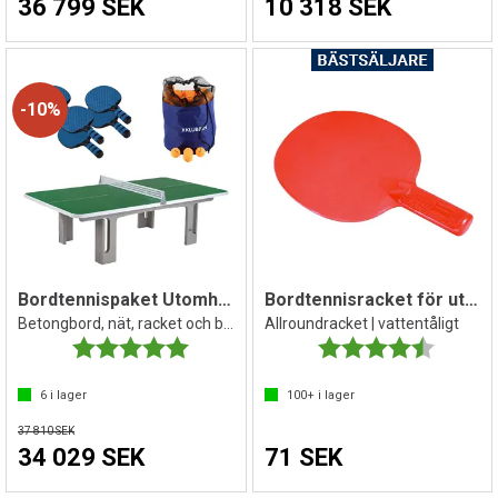
36 799 SEK
10 318 SEK
10%
Bordtennispaket Utomhus
Bordtennisracket för utomhusbruk
Betongbord, nät, racket och bollar
Allroundracket | vattentåligt
Betyg:
5.0 utav 5 stjärnor
Betyg:
4.7 utav 
6
i lager
100+
i lager
37 810 SEK
34 029 SEK
71 SEK