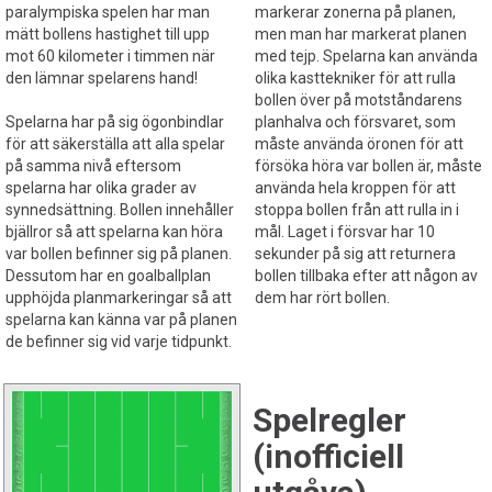
paralympiska spelen har man
markerar zonerna på planen,
mätt bollens hastighet till upp
men man har markerat planen
mot 60 kilometer i timmen när
med tejp. Spelarna kan använda
den lämnar spelarens hand!
olika kasttekniker för att rulla
bollen över på motståndarens
Spelarna har på sig ögonbindlar
planhalva och försvaret, som
för att säkerställa att alla spelar
måste använda öronen för att
på samma nivå eftersom
försöka höra var bollen är, måste
spelarna har olika grader av
använda hela kroppen för att
synnedsättning. Bollen innehåller
stoppa bollen från att rulla in i
bjällror så att spelarna kan höra
mål. Laget i försvar har 10
var bollen befinner sig på planen.
sekunder på sig att returnera
Dessutom har en goalballplan
bollen tillbaka efter att någon av
upphöjda planmarkeringar så att
dem har rört bollen.
spelarna kan känna var på planen
de befinner sig vid varje tidpunkt.
Spelregler
(inofficiell