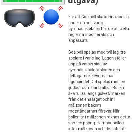
utgåva)
För att Goalball ska kunna spelas
under en helt vanlig
gymnastiklektion har de officiella
reglerna modifierats och
anpassats.
Goalball spelas med två lag, tre
spelare i varje lag. Lagen ställer
upp på varsin sida av
gymnastiksalen/planen och
deltagarna/eleverna har
ögonbindel. Det spelas med en
ljudboll som har bjällror. Bollen
ska rullas längs golvet/marken
från det ena laget och in i
målzonen bakom
motståndarnas försvar. När
bollen är i målzonen räknas detta
som en poäng. Hamnar bollen
inte i målzonen och det inte blir