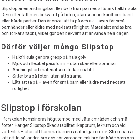
Slipstop är en andningsbar, flexibel strumpa med slitstark halkfri sula.
Den sitter tätt men bekvämt på foten, utan snöring, kardborreband
eller hårda partier. Den är enkel att ta på och av – även för små
barnhänder eller äldre med nedsatt rörlighet. Materialet andas bra
och torkar snabbt, vilket gör den bekväm att använda hela dagen.
Därför väljer många Slipstop
Halkfri sula ger bra grepp på hala golv
Mjuk och flexibel passform – utan skav eller sömmar
Andningsbart material som torkar snabbt
Sitter bra på foten, utan att strama
Lätt att ta på – även för små barn eller äldre med nedsatt
rörlighet
Slipstop i förskolan
I förskolan kombineras högt tempo med våta områden och små
fötter. Här ger Slipstop ökad stabilitet i kapprum, lekrum och vid
vattenlek – utan att hämma barnens naturliga rörelse. Strumpan är
lätt att ta på, andas bra och gör vardagen enklare för både barn och