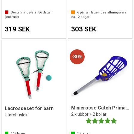
Beställningsvara.
86
dagar
6
på fjärrlager. Beställningsvara
(estimat)
ca.
12
dagar
319 SEK
303 SEK
30%
Minicrosse Catch Prima par
Lacrosseset för barn
2 klubbor + 2 bollar
Utomhuslek
Betyg:
5.0 utav 
10
i lager
1
i lager