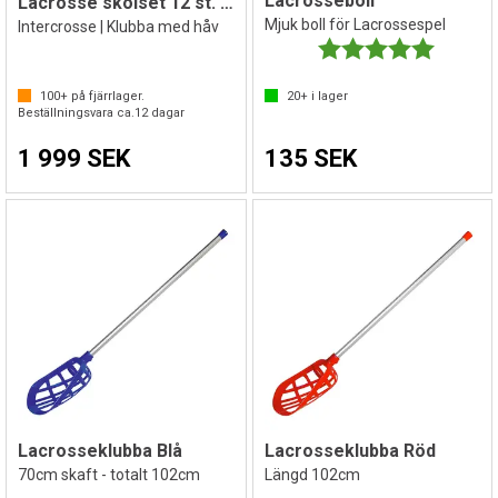
Lacrosseboll
Lacrosse skolset 12 st. klubbor
Mjuk boll för Lacrossespel
Intercrosse | Klubba med håv
Betyg:
5.0 utav 
100+
på fjärrlager.
20+
i lager
Beställningsvara ca.
12
dagar
1 999 SEK
135 SEK
Lacrosseklubba Blå
Lacrosseklubba Röd
70cm skaft - totalt 102cm
Längd 102cm