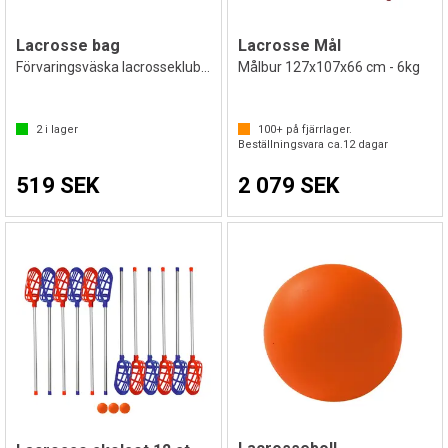
Lacrosse bag
Lacrosse Mål
Förvaringsväska lacrosseklubbor
Målbur 127x107x66 cm - 6kg
2
i lager
100+
på fjärrlager.
Beställningsvara ca.
12
dagar
519 SEK
2 079 SEK