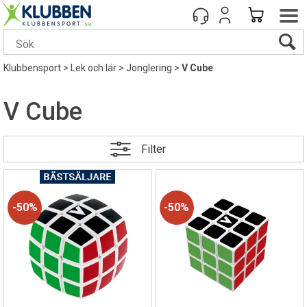
Klubbensport
>
Lek och lär
>
Jonglering
>
V Cube
V Cube
Filter
50%
50%