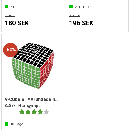
6
i lager
20+
i lager
359 SEK
391 SEK
180 SEK
196 SEK
50%
V-Cube 8 | Avrundade hörn
8x8x8 | Hjärngympa
Betyg:
4.0 utav 5 stjärnor
10
i lager