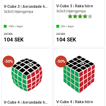
V-Cube 3 | Raka hörn
V-Cube 3 | Avrundade hörn
3x3x3 | Hjärngympa
3x3x3 | Hjärngympa
Betyg:
4.0 utav 
100+
i lager
20+
i lager
207 SEK
207 SEK
104 SEK
104 SEK
50%
50%
V-Cube 4 | Raka hörn
V-Cube 4 | Avrundade hörn