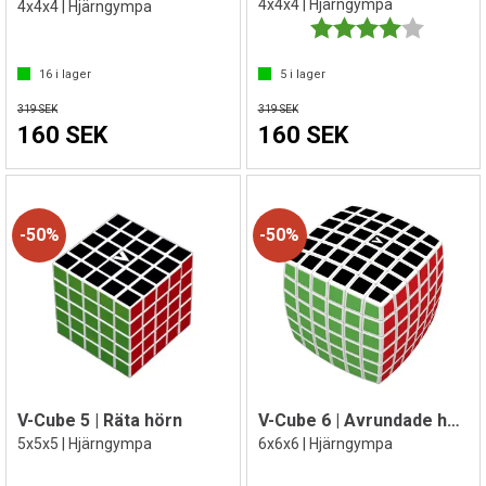
4x4x4 | Hjärngympa
4x4x4 | Hjärngympa
Betyg:
4.0 utav 
16
i lager
5
i lager
319 SEK
319 SEK
160 SEK
160 SEK
50%
50%
V-Cube 5 | Räta hörn
V-Cube 6 | Avrundade hörn
5x5x5 | Hjärngympa
6x6x6 | Hjärngympa