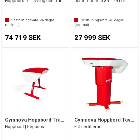
Hoppbord för tävling och träning
Justerbar höjd 85-125 cm
Beställningsvara.
36
dagar
Beställningsvara.
40
dagar
(estimat)
(estimat)
74 719 SEK
27 999 SEK
Gymnova Hoppbord Träning
Gymnova Hoppbord Tävling
Hopphäst | Pegasus
FIG certifierad