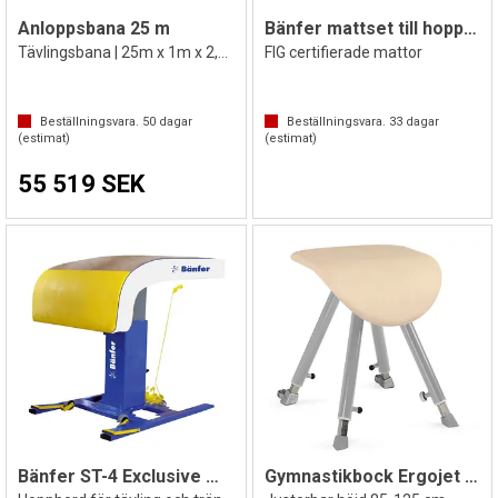
Anloppsbana 25 m
Bänfer mattset till hoppbord
Tävlingsbana | 25m x 1m x 2,5cm
FIG certifierade mattor
Beställningsvara.
50
dagar
Beställningsvara.
33
dagar
(estimat)
(estimat)
55 519 SEK
Bänfer ST-4 Exclusive Microswing
Gymnastikbock Ergojet Junior