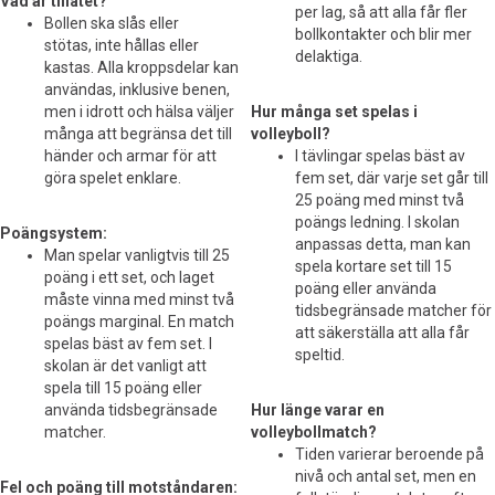
Vad är tillåtet?
per lag, så att alla får fler
Bollen ska slås eller
bollkontakter och blir mer
stötas, inte hållas eller
delaktiga.
kastas. Alla kroppsdelar kan
användas, inklusive benen,
men i idrott och hälsa väljer
Hur många set spelas i
många att begränsa det till
volleyboll?
händer och armar för att
I tävlingar spelas bäst av
göra spelet enklare.
fem set, där varje set går till
25 poäng med minst två
poängs ledning. I skolan
Poängsystem:
anpassas detta, man kan
Man spelar vanligtvis till 25
spela kortare set till 15
poäng i ett set, och laget
poäng eller använda
måste vinna med minst två
tidsbegränsade matcher för
poängs marginal. En match
att säkerställa att alla får
spelas bäst av fem set. I
speltid.
skolan är det vanligt att
spela till 15 poäng eller
använda tidsbegränsade
Hur länge varar en
matcher.
volleybollmatch?
Tiden varierar beroende på
nivå och antal set, men en
Fel och poäng till motståndaren: