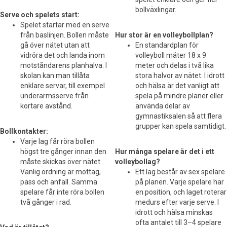
bollväxlingar.
Serve och spelets start:
Spelet startar med en serve
från baslinjen. Bollen måste
Hur stor är en volleybollplan?
gå över nätet utan att
En standardplan för
vidröra det och landa inom
volleyboll mäter 18 x 9
motståndarens planhalva. I
meter och delas i två lika
skolan kan man tillåta
stora halvor av nätet. I idrott
enklare servar, till exempel
och hälsa är det vanligt att
underarmsserve från
spela på mindre planer eller
kortare avstånd.
använda delar av
gymnastiksalen så att flera
grupper kan spela samtidigt.
Bollkontakter:
Varje lag får röra bollen
högst tre gånger innan den
Hur många spelare är det i ett
måste skickas över nätet.
volleybollag?
Vanlig ordning är mottag,
Ett lag består av sex spelare
pass och anfall. Samma
på planen. Varje spelare har
spelare får inte röra bollen
en position, och laget roterar
två gånger i rad.
medurs efter varje serve. I
idrott och hälsa minskas
ofta antalet till 3–4 spelare