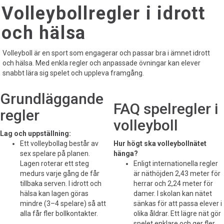
Volleybollregler i idrott
och hälsa
Volleyboll är en sport som engagerar och passar bra i ämnet idrott
och hälsa. Med enkla regler och anpassade övningar kan elever
snabbt lära sig spelet och uppleva framgång.
Grundläggande
FAQ spelregler i
regler
volleyboll
Lag och uppställning:
Ett volleybollag består av
Hur högt ska volleybollnätet
sex spelare på planen.
hänga?
Lagen roterar ett steg
Enligt internationella regler
medurs varje gång de får
är näthöjden 2,43 meter för
tillbaka serven. I idrott och
herrar och 2,24 meter för
hälsa kan lagen göras
damer. I skolan kan nätet
mindre (3–4 spelare) så att
sänkas för att passa elever i
alla får fler bollkontakter.
olika åldrar. Ett lägre nät gör
spelet enklare och ger fler