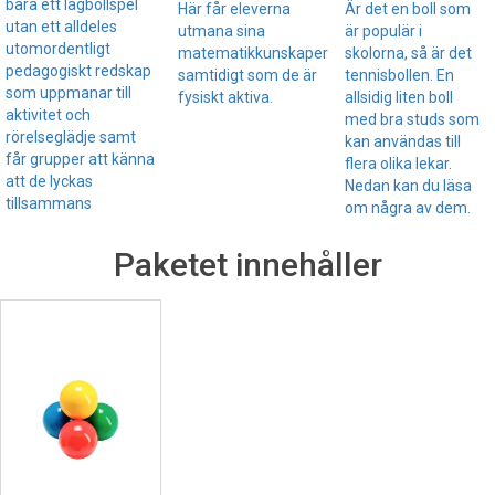
bara ett lagbollspel
Här får eleverna
Är det en boll som
utan ett alldeles
utmana sina
är populär i
utomordentligt
matematikkunskaper
skolorna, så är det
pedagogiskt redskap
samtidigt som de är
tennisbollen. En
som uppmanar till
fysiskt aktiva.
allsidig liten boll
aktivitet och
med bra studs som
rörelseglädje samt
kan användas till
får grupper att känna
flera olika lekar.
att de lyckas
Nedan kan du läsa
tillsammans
om några av dem.
Paketet innehåller