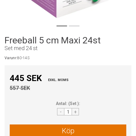
Freeball 5 cm Maxi 24st
Set med 24 st
Varunr:
80-14S
445 SEK
EXKL. MOMS
557 SEK
Antal:
(
Set
):
-
+
Köp