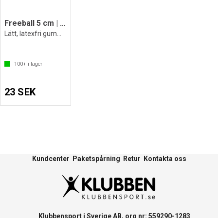
Freeball 5 cm | 1 st
Lätt, latexfri gummiboll
100+
i lager
23 SEK
Kundcenter
Paketspårning
Retur
Kontakta oss
Klubbensport i Sverige AB, org nr: 559290-1283