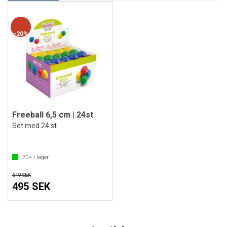
20%
Freeball 6,5 cm | 24st
Set med 24 st
20+
i lager
619 SEK
495 SEK