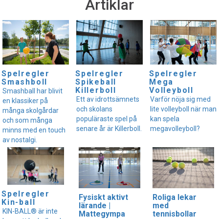
Artiklar
Spelregler
Spelregler
Spelregler
Smashboll
Spikeball
Mega
Killerboll
Volleyboll
Smashball har blivit
Ett av idrottsämnets
Varför nöja sig med
en klassiker på
och skolans
lite volleyboll när man
många skolgårdar
populäraste spel på
kan spela
och som många
senare år är Killerboll.
megavolleyboll?
minns med en touch
av nostalgi.
Spelregler
Fysiskt aktivt
Roliga lekar
Kin-ball
lärande |
med
KIN-BALL® är inte
Mattegympa
tennisbollar