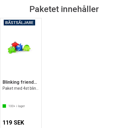
Paketet innehåller
Blinking friends - Badleksak som blinkar
Paket med 4st blinkande djur
100+
i lager
119 SEK