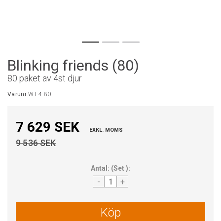
Blinking friends (80)
80 paket av 4st djur
Varunr:
WT-4-80
7 629 SEK
EXKL. MOMS
9 536 SEK
Antal:
(
Set
):
-
+
Köp