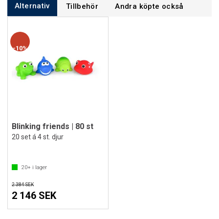
Alternativ
Tillbehör
Andra köpte också
10%
Blinking friends | 80 st
20 set á 4 st. djur
20+
i lager
2 384 SEK
2 146 SEK