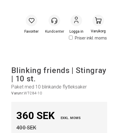
Handlevogn
Logga in
Priser inkl. moms
Blinking friends | Stingray
| 10 st.
Paket med 10 blinkande flytleksaker
Varunr:
WT-284-10
360 SEK
EXKL. MOMS
400 SEK