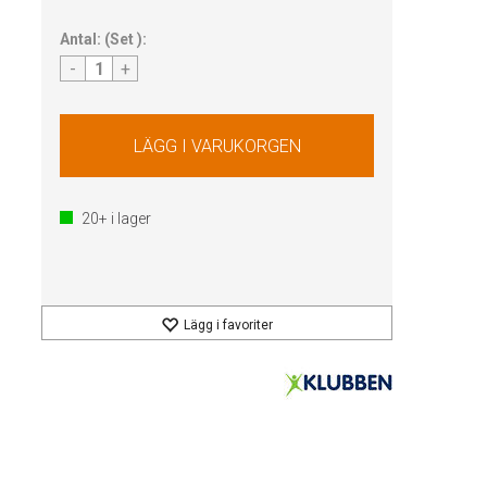
Antal:
(
Set
):
-
+
20+
i lager
Lägg i favoriter