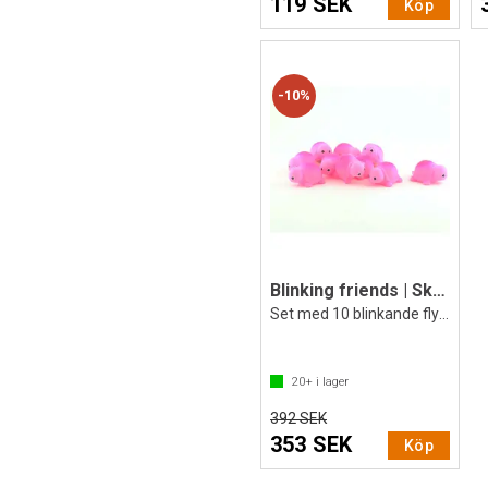
119 SEK
Köp
10%
Blinking friends | Sköldpadda |10 st.
Set med 10 blinkande flytleksaker
20+
i lager
392 SEK
353 SEK
Köp