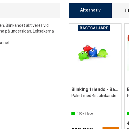
Alternativ
Ti
n. Blinkandet aktiveres vid
rna på undersidan. Leksakerna
vannet
Blinking friends - Badleksak som blinkar
Paket med 4st blinkande djur
100+
i lager