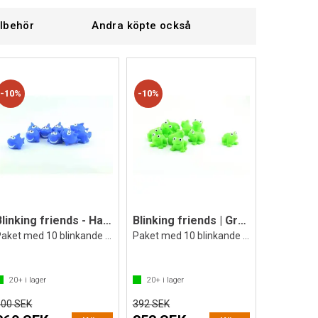
llbehör
Andra köpte också
10%
10%
Blinking friends - Haj (10 st)
Blinking friends | Groda | 10 st.
Paket med 10 blinkande flytleksaker
Paket med 10 blinkande flytleksaker
20+
i lager
20+
i lager
400 SEK
392 SEK