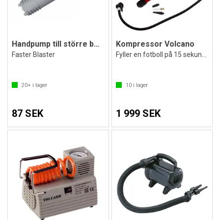
Handpump till större bollar och lekar
Kompressor Volcano
Faster Blaster
Fyller en fotboll på 15 sekunder
20+
i lager
10
i lager
87 SEK
1 999 SEK