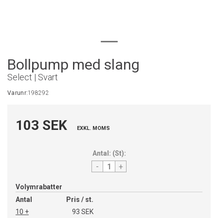
Bollpump med slang
Select | Svart
Varunr:
198292
103 SEK
EXKL. MOMS
Antal:
(
St
):
-
+
Volymrabatter
Antal
Pris / st.
10 +
93 SEK