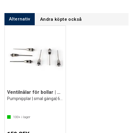
Alternativ
Andra köpte också
Ventilnålar för bollar | Premium
Pumpnipplar | smal gänga| 6 st.
100+
i lager