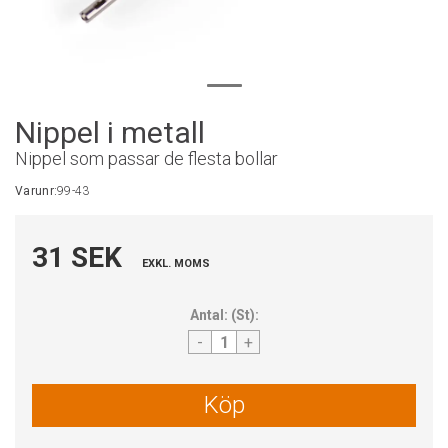
Nippel i metall
Nippel som passar de flesta bollar
Varunr:
99-43
31 SEK
EXKL. MOMS
Antal:
(
St
):
-
+
Köp