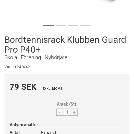
Bordtennisrack Klubben Guard
Pro P40+
Skola | Förening | Nybörjare
Varunr:
240442
79 SEK
EXKL. MOMS
Antal:
(
St
):
-
+
Volymrabatter
Antal
Pris / st.