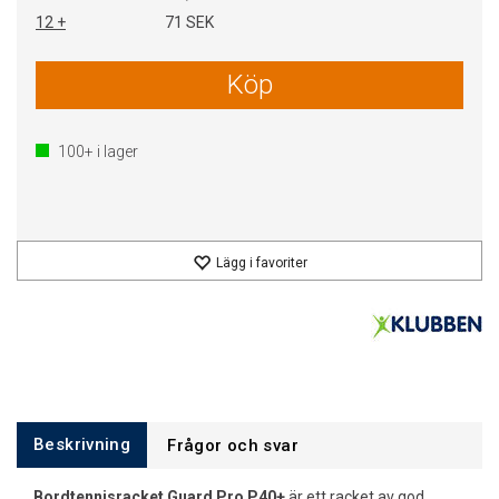
12 +
71 SEK
Köp
100+
i lager
Lägg i favoriter
Beskrivning
Frågor och svar
Bordtennisracket Guard Pro P40+
är ett racket av god