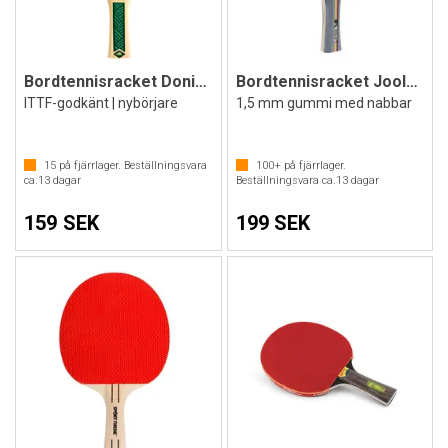
Bordtennisracket Donic Champs 400
Bordtennisracket Joola skola
ITTF-godkänt | nybörjare
1,5 mm gummi med nabbar
15
på fjärrlager. Beställningsvara
100+
på fjärrlager.
ca.
13
dagar
Beställningsvara ca.
13
dagar
159 SEK
199 SEK