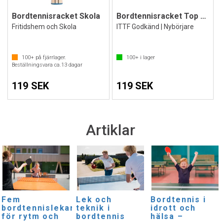
Bordtennisracket Skola
Bordtennisracket Top Energy P40+
Fritidshem och Skola
ITTF Godkänd | Nybörjare
100+
på fjärrlager.
100+
i lager
Beställningsvara ca.
13
dagar
119 SEK
119 SEK
Artiklar
Fem
Lek och
Bordtennis i
bordtennislekar
teknik i
idrott och
för rytm och
bordtennis
hälsa –