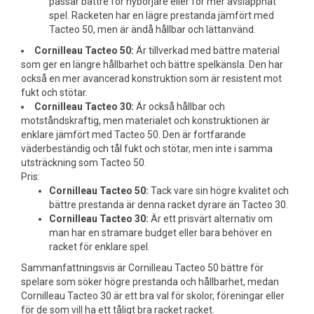
passar bättre för nybörjare eller för mer avslappnat
spel. Racketen har en lägre prestanda jämfört med
Tacteo 50, men är ändå hållbar och lättanvänd.
Cornilleau Tacteo 50:
Är tillverkad med bättre material
som ger en längre hållbarhet och bättre spelkänsla. Den har
också en mer avancerad konstruktion som är resistent mot
fukt och stötar.
Cornilleau Tacteo 30:
Är också hållbar och
motståndskraftig, men materialet och konstruktionen är
enklare jämfört med Tacteo 50. Den är fortfarande
väderbeständig och tål fukt och stötar, men inte i samma
utsträckning som Tacteo 50.
Pris:
Cornilleau Tacteo 50:
Tack vare sin högre kvalitet och
bättre prestanda är denna racket dyrare än Tacteo 30.
Cornilleau Tacteo 30:
Är ett prisvärt alternativ om
man har en stramare budget eller bara behöver en
racket för enklare spel.
Sammanfattningsvis är Cornilleau Tacteo 50 bättre för
spelare som söker högre prestanda och hållbarhet, medan
Cornilleau Tacteo 30 är ett bra val för skolor, föreningar eller
för de som vill ha ett tåligt bra racket racket.