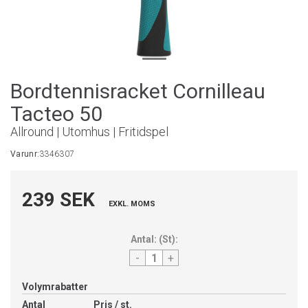
Bordtennisracket Cornilleau
Tacteo 50
Allround | Utomhus | Fritidspel
Varunr:
3346307
239 SEK
EXKL. MOMS
Antal:
(
St
):
-
+
Volymrabatter
Antal
Pris / st.