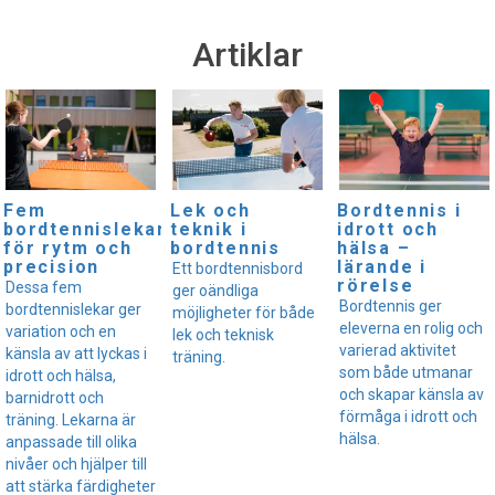
Artiklar
Fem
Lek och
Bordtennis i
bordtennislekar
teknik i
idrott och
för rytm och
bordtennis
hälsa –
precision
lärande i
Ett bordtennisbord
rörelse
Dessa fem
ger oändliga
Bordtennis ger
bordtennislekar ger
möjligheter för både
eleverna en rolig och
variation och en
lek och teknisk
varierad aktivitet
känsla av att lyckas i
träning.
som både utmanar
idrott och hälsa,
och skapar känsla av
barnidrott och
förmåga i idrott och
träning. Lekarna är
hälsa.
anpassade till olika
nivåer och hjälper till
att stärka färdigheter