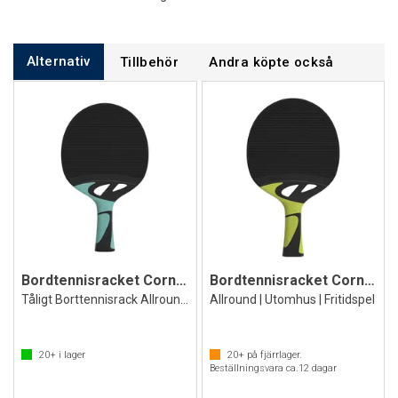
Alternativ
Tillbehör
Andra köpte också
Bordtennisracket Cornilleau Tacteo 30
Bordtennisracket Cornilleau Tacteo 50
Tåligt Borttennisrack Allround Utomhus
Allround | Utomhus | Fritidspel
20+
i lager
20+
på fjärrlager.
Beställningsvara ca.
12
dagar