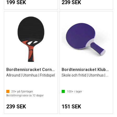
199 SEK
239 SEK
Bordtennisracket Cornilleau Tacteo 50
Bordtennisracket Klubben Outdoor Premium
Allround | Utomhus | Fritidspel
Skole och fritid | Utomhus | Allround
20+
på fjärrlager.
100+
i lager
Beställningsvara ca.
12
dagar
239 SEK
151 SEK