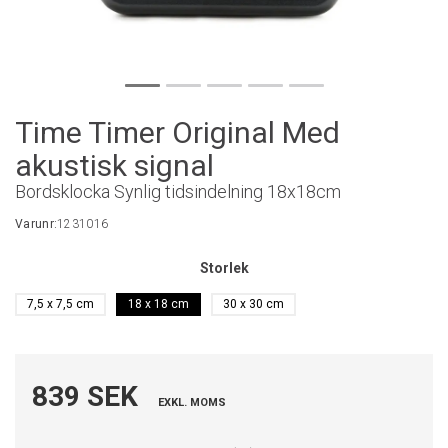
Time Timer Original Med
akustisk signal
Bordsklocka Synlig tidsindelning 18x18cm
Varunr:
1231016
Storlek
7,5 x 7,5 cm
18 x 18 cm
30 x 30 cm
839 SEK
EXKL. MOMS