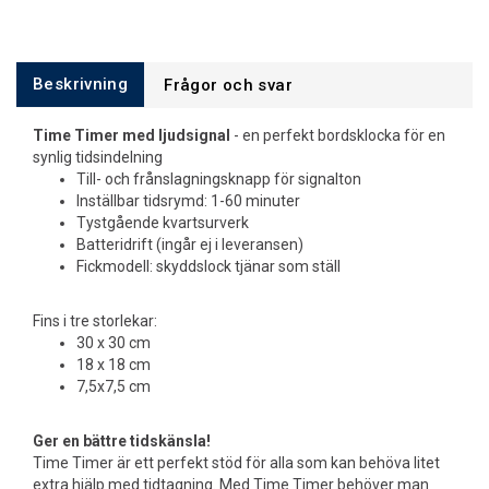
Beskrivning
Frågor och svar
Time Timer med ljudsignal
- en perfekt bordsklocka för en
synlig tidsindelning
Till- och frånslagningsknapp för signalton
Inställbar tidsrymd: 1-60 minuter
Tystgående kvartsurverk
Batteridrift (ingår ej i leveransen)
Fickmodell: skyddslock tjänar som ställ
Fins i tre storlekar:
30 x 30 cm
18 x 18 cm
7,5x7,5 cm
Ger en bättre tidskänsla!
Time Timer är ett perfekt stöd för alla som kan behöva litet
extra hjälp med tidtagning. Med Time Timer behöver man