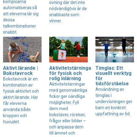
kompisarna
övning där det inte
automatiseras så
nödvändigtvis är de
att eleverna lär sig
snabbaste som
dessa
vinner.
talkombinationer
snabbt.
Aktivt lärande |
Aktivitetstärningar
Timglas: Ett
Bokstavrock
för fysisk och
visuellt verktyg
rolig inlärning
för
Bokstavrock är en
tidsförståelse
Aktivitetstärningar
kombination av
Användning av
med genomskinliga
fysisk aktivitet och
timglas i
fickor ger oändliga
aktivt lärande. Här
undervisningen ger
möjligheter. Fyll
får eleverna
barn en konkret
dem med
använda både
uppfattning av tid.
bokstäver, rörelser,
kroppen och
frågor eller bilder –
huvudet.
och anpassa dem
till ämnet och