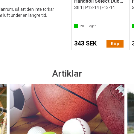
Handboll Select Duo Soft Lilleput
Stl 1 | P13-14 | F13-14
anrum, så att den inte torkar
r luft under en längre tid.
20+
i lager
343 SEK
Köp
Artiklar