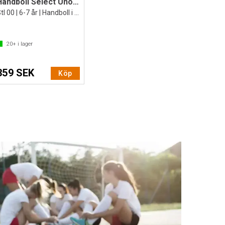
Handboll Select Uno Soft II
Stl 00 | 6-7 år | Handboll i mjukt gummi
20+
i lager
359 SEK
Köp