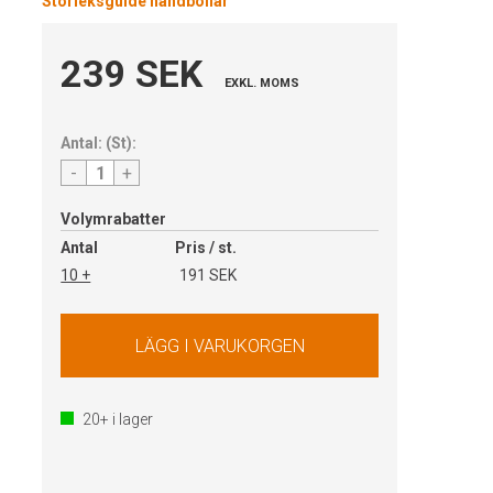
Storleksguide handbollar
239 SEK
EXKL. MOMS
Antal:
(
St
):
-
+
Volymrabatter
Antal
Pris / st.
10 +
191 SEK
20+
i lager