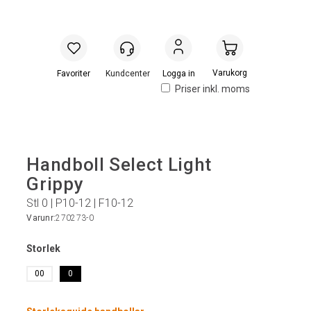
Handlevogn
Logga in
Priser inkl. moms
Handboll Select Light
Grippy
Stl 0 | P10-12 | F10-12
Varunr:
270273-0
Storlek
00
0