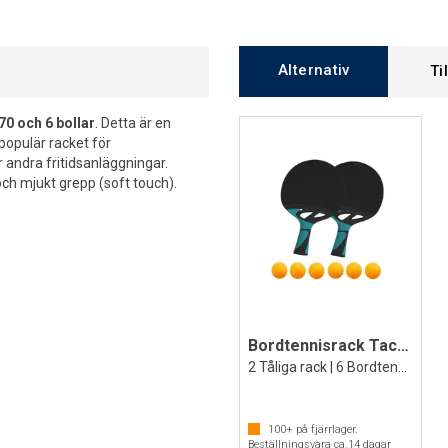
Alternativ
Ti
70 och 6 bollar
. Detta är en
populär racket för
 andra fritidsanläggningar.
ch mjukt grepp (soft touch).
Bordtennisrack Tacteo 50
2 Tåliga rack | 6 Bordtennisbollar Gula
100+
på fjärrlager.
Beställningsvara ca.
14
dagar