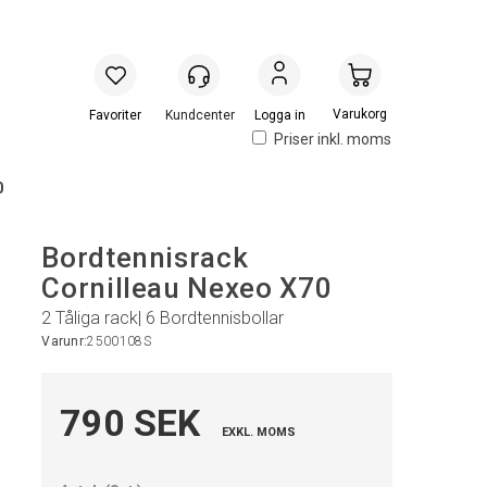
Handlevogn
Logga in
Priser inkl. moms
0
Bordtennisrack
Cornilleau Nexeo X70
2 Tåliga rack| 6 Bordtennisbollar
Varunr:
2500108S
790 SEK
EXKL. MOMS