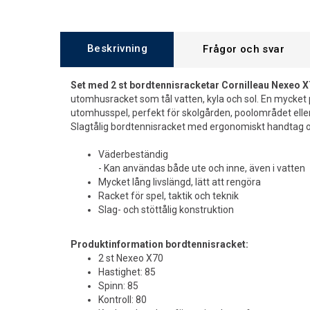
Beskrivning
Frågor och svar
Set med 2 st bordtennisracketar Cornilleau Nexeo X
utomhusracket som tål vatten, kyla och sol. En mycket 
utomhusspel, perfekt för skolgården, poolområdet eller
Slagtålig bordtennisracket med ergonomiskt handtag o
Väderbeständig
- Kan användas både ute och inne, även i vatten
Mycket lång livslängd, lätt att rengöra
Racket för spel, taktik och teknik
Slag- och stöttålig konstruktion
Produktinformation bordtennisracket:
2 st Nexeo X70
Hastighet: 85
Spinn: 85
Kontroll: 80