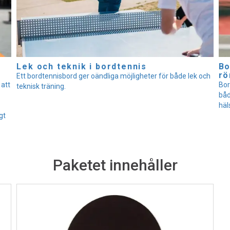
Lek och teknik i bordtennis
Bo
rö
Ett bordtennisbord ger oändliga möjligheter för både lek och
 att
Bor
teknisk träning.
båd
häl
gt
Paketet innehåller