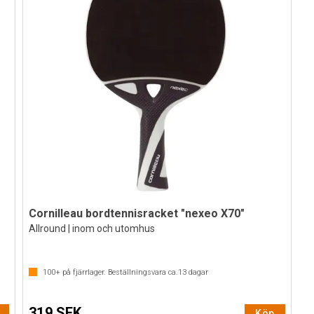
Cornilleau bordtennisracket "nexeo X70"
Allround | inom och utomhus
100+
på fjärrlager. Beställningsvara ca.
13
dagar
319 SEK
Köp