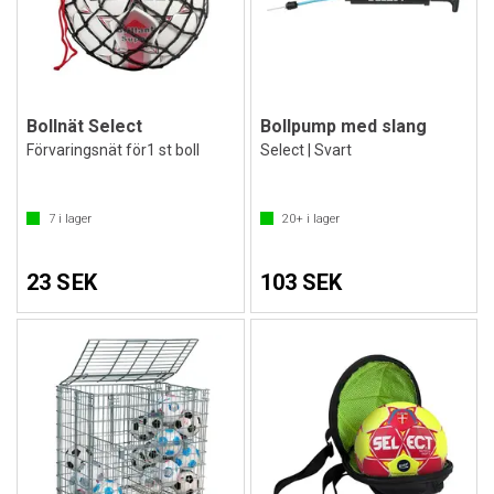
Bollnät Select
Bollpump med slang
Förvaringsnät för1 st boll
Select | Svart
7
i lager
20+
i lager
23 SEK
103 SEK