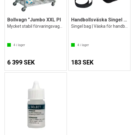
Bollvagn "Jumbo XXL Pl
Handbollsväska Singel från Select
Mycket stabil förvaringsvagn för bollar
Singel bag | Väska för handboll
4
i lager
4
i lager
6 399 SEK
183 SEK