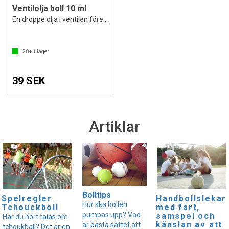
Ventilolja boll 10 ml
En droppe olja i ventilen före pumpning
20+
i lager
39 SEK
Artiklar
Bolltips
Spelregler
Handbollslekar
Hur ska bollen
Tchouckboll
med fart,
pumpas upp? Vad
samspel och
Har du hört talas om
känslan av att
är bästa sättet att
tchoukball? Det är en