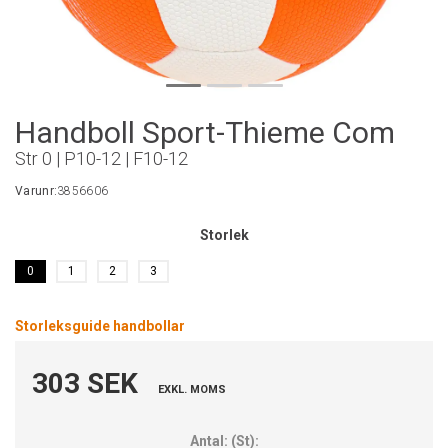
Handboll Sport-Thieme Com
Str 0 | P10-12 | F10-12
Varunr:
3856606
Storlek
0
1
2
3
Storleksguide handbollar
303 SEK
EXKL. MOMS
Antal:
(
St
):