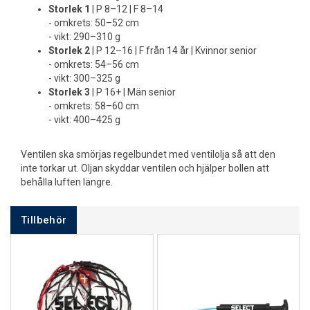
Storlek 1
| P 8–12 | F 8–14
- omkrets: 50–52 cm
- vikt: 290–310 g
Storlek 2
| P 12–16 | F från 14 år | Kvinnor senior
- omkrets: 54–56 cm
- vikt: 300–325 g
Storlek 3
| P 16+ | Män senior
- omkrets: 58–60 cm
- vikt: 400–425 g
Ventilen ska smörjas regelbundet med ventilolja så att den
inte torkar ut. Oljan skyddar ventilen och hjälper bollen att
behålla luften längre.
Tillbehör