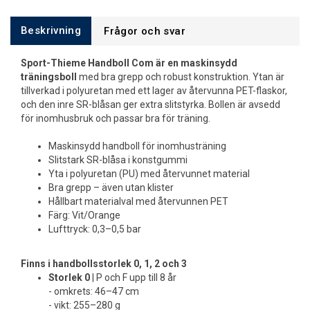
Beskrivning
Frågor och svar
Sport-Thieme Handboll Com är en maskinsydd
träningsboll
med bra grepp och robust konstruktion. Ytan är
tillverkad i polyuretan med ett lager av återvunna PET-flaskor,
och den inre SR-blåsan ger extra slitstyrka. Bollen är avsedd
för inomhusbruk och passar bra för träning.
Maskinsydd handboll för inomhusträning
Slitstark SR-blåsa i konstgummi
Yta i polyuretan (PU) med återvunnet material
Bra grepp – även utan klister
Hållbart materialval med återvunnen PET
Färg: Vit/Orange
Lufttryck: 0,3–0,5 bar
Finns i handbollsstorlek 0, 1, 2 och 3
Storlek 0
| P och F upp till 8 år
- omkrets: 46–47 cm
- vikt: 255–280 g