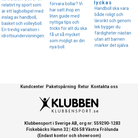
lyckas
förvara bollar? Vi
relativt ny sport som
Handboll ska vara
har satt ihop en
är ett lagbollspel med
både roligt och
liten guide med
inslag av handboll,
lärorikt och genom
nyttiga tips och
basket och volleyboll.
lek bygger du
tricks för att du ska
En trevlig variation i
färdigheter nästan
få ut så mycket
idrottsundervisningen.
utan att barnen
som möjligt av din
märker det själva.
nya boll.
Kundcenter
Paketspårning
Retur
Kontakta oss
Klubbensport i Sverige AB, org nr: 559290-1283
Fiskebäcks Hamn 32 | 426 58 Västra Frölunda
(Endast kontor och showroom)