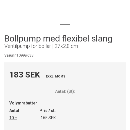
Bollpump med flexibel slang
Ventilpump för bollar | 27x2,8 cm
Varunr:
1099863S
183 SEK
EXKL. MOMS
Antal:
(
St
):
Volymrabatter
Antal
Pris / st.
10 +
165 SEK