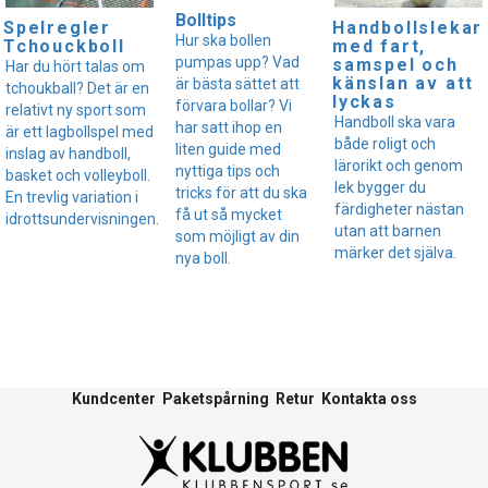
Bolltips
Spelregler
Handbollslekar
Hur ska bollen
Tchouckboll
med fart,
pumpas upp? Vad
samspel och
Har du hört talas om
känslan av att
är bästa sättet att
tchoukball? Det är en
lyckas
förvara bollar? Vi
relativt ny sport som
Handboll ska vara
har satt ihop en
är ett lagbollspel med
både roligt och
liten guide med
inslag av handboll,
lärorikt och genom
nyttiga tips och
basket och volleyboll.
lek bygger du
tricks för att du ska
En trevlig variation i
färdigheter nästan
få ut så mycket
idrottsundervisningen.
utan att barnen
som möjligt av din
märker det själva.
nya boll.
Kundcenter
Paketspårning
Retur
Kontakta oss