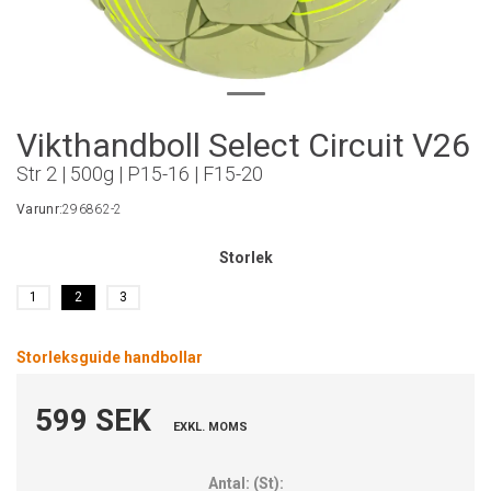
Vikthandboll Select Circuit V26
Str 2 | 500g | P15-16 | F15-20
Varunr:
296862-2
Storlek
1
2
3
Storleksguide handbollar
599 SEK
EXKL. MOMS
Antal:
(
St
):