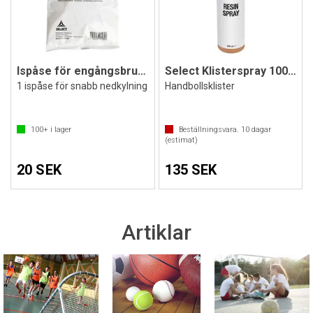
Ispåse för engångsbruk | 1 st
Select Klisterspray 100 ml
1 ispåse för snabb nedkylning
Handbollsklister
100+
i lager
Beställningsvara.
10
dagar
(estimat)
20 SEK
135 SEK
Artiklar