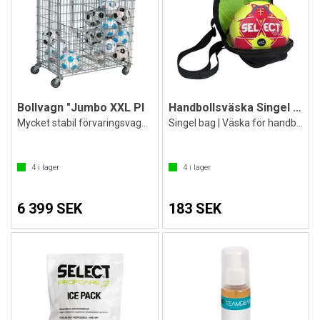
Bollvagn "Jumbo XXL Pl
Handbollsväska Singel från Select
Mycket stabil förvaringsvagn för bollar
Singel bag | Väska för handboll
4
i lager
4
i lager
6 399 SEK
183 SEK