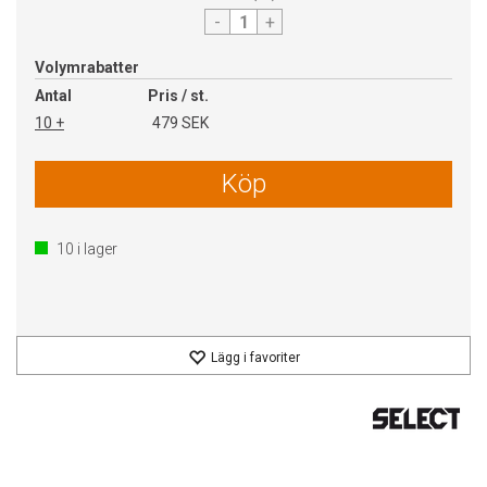
-
+
Volymrabatter
Antal
Pris / st.
10 +
479 SEK
Köp
10
i lager
Lägg i favoriter