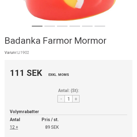
Badanka Farmor Mormor
Varunr:
LI1902
111 SEK
EXKL. MOMS
Antal:
(
St
):
-
+
Volymrabatter
Antal
Pris / st.
12 +
89 SEK