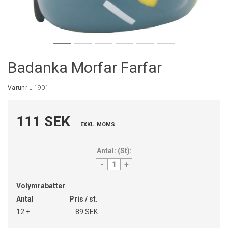
Badanka Morfar Farfar
Varunr:
LI1901
111 SEK
EXKL. MOMS
Antal:
(
St
):
-
+
Volymrabatter
Antal
Pris / st.
12 +
89 SEK