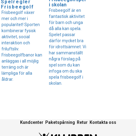
Spelregler
i skolan
Frisbeegolf
Frisbeegolf är en
Frisbeegolf växer
fantastisk aktivitet
mer och mer i
för barn och unga
popularitet! Sporten
då alla kan spela.
kombinerar fysisk
Spelet passar
aktivitet, social
därför mycket bra
interaktion och
för idrottsämnet. Vi
friluftsliv.
har sammanställt
Frisbeegolfbanor kan
några förslag på
anläggas i all möjlig
spel som du kan
terräng och är
infoga om du ska
lämpliga för alla
spela frisbeegolf i
åldrar.
skolan.
Kundcenter
Paketspårning
Retur
Kontakta oss