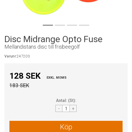
Disc Midrange Opto Fuse
Mellandistans disc till frisbeegolf
Varunr:
247203
128 SEK
EXKL. MOMS
183 SEK
Antal:
(
St
):
-
+
Köp