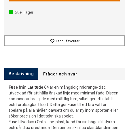
20+
i lager
Lägg i favoriter
Beskrivning
Frågor och svar
Fuse från Latitude 64
är en mångsidig midrange-disc
utvecklad för att hålla önskad linje med minimal fade. Discen
kombinerar bra glide med måttlig turn, vilket ger ett stabilt
och förutsägbart kast. Detta gör Fuse till ett bra val för
spelare på alla nivåer, oavsett om du är ny inom sporten eller
söker precision i det tekniska spelet.
Fuse tillverkas i Opto Line-plast, känd för sin höga slitstyrka
och pålitliga prestanda. Den genomskinliga plastblandningen