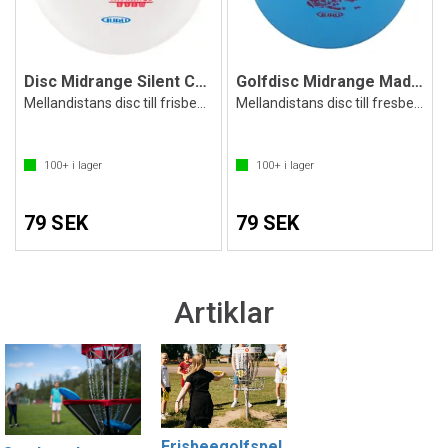
Disc Midrange Silent Cruiser
Golfdisc Midrange Mad Mission ArcticLine
Mellandistans disc till frisbeegolf
Mellandistans disc till fresbeegolf
100+
i lager
100+
i lager
79 SEK
79 SEK
Artiklar
Frisbeegolfspel