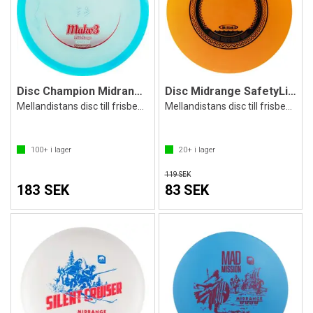
Disc Champion Midrange Mako3
Disc Midrange SafetyLine Cirrus
Mellandistans disc till frisbeegolf
Mellandistans disc till frisbeegolf
100+
i lager
20+
i lager
119 SEK
183 SEK
83 SEK