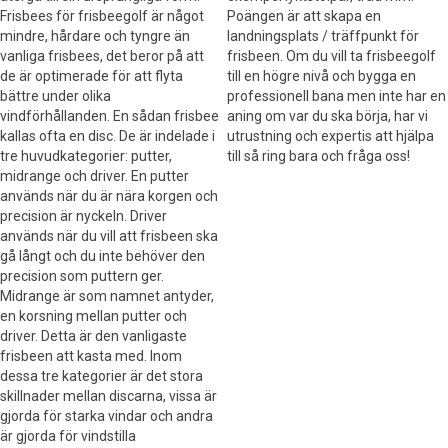
Frisbees för frisbeegolf är något
Poängen är att skapa en
mindre, hårdare och tyngre än
landningsplats / träffpunkt för
vanliga frisbees, det beror på att
frisbeen. Om du vill ta frisbeegolf
de är optimerade för att flyta
till en högre nivå och bygga en
bättre under olika
professionell bana men inte har en
vindförhållanden. En sådan frisbee
aning om var du ska börja, har vi
kallas ofta en disc. De är indelade i
utrustning och expertis att hjälpa
tre huvudkategorier: putter,
till så ring bara och fråga oss!
midrange och driver. En putter
används när du är nära korgen och
precision är nyckeln. Driver
används när du vill att frisbeen ska
gå långt och du inte behöver den
precision som puttern ger.
Midrange är som namnet antyder,
en korsning mellan putter och
driver. Detta är den vanligaste
frisbeen att kasta med. Inom
dessa tre kategorier är det stora
skillnader mellan discarna, vissa är
gjorda för starka vindar och andra
är gjorda för vindstilla