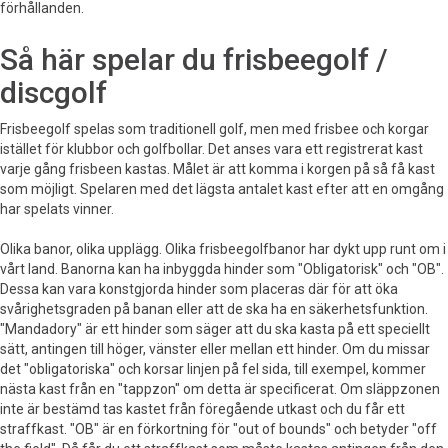
förhållanden.
Så här spelar du frisbeegolf /
discgolf
Frisbeegolf spelas som traditionell golf, men med frisbee och korgar
istället för klubbor och golfbollar. Det anses vara ett registrerat kast
varje gång frisbeen kastas. Målet är att komma i korgen på så få kast
som möjligt. Spelaren med det lägsta antalet kast efter att en omgång
har spelats vinner.
Olika banor, olika upplägg. Olika frisbeegolfbanor har dykt upp runt om i
vårt land. Banorna kan ha inbyggda hinder som "Obligatorisk" och "OB".
Dessa kan vara konstgjorda hinder som placeras där för att öka
svårighetsgraden på banan eller att de ska ha en säkerhetsfunktion.
"Mandadory" är ett hinder som säger att du ska kasta på ett speciellt
sätt, antingen till höger, vänster eller mellan ett hinder. Om du missar
det "obligatoriska" och korsar linjen på fel sida, till exempel, kommer
nästa kast från en "tappzon" om detta är specificerat. Om släppzonen
inte är bestämd tas kastet från föregående utkast och du får ett
straffkast. "OB" är en förkortning för "out of bounds" och betyder "off