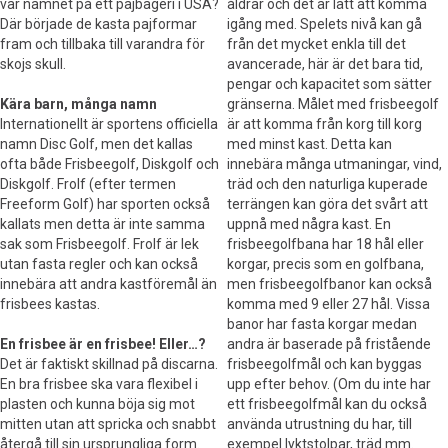
var namnet på ett pajbageri i USA?
åldrar och det är lätt att komma
Där började de kasta pajformar
igång med. Spelets nivå kan gå
fram och tillbaka till varandra för
från det mycket enkla till det
skojs skull.
avancerade, här är det bara tid,
pengar och kapacitet som sätter
Kära barn, många namn
gränserna. Målet med frisbeegolf
Internationellt är sportens officiella
är att komma från korg till korg
namn Disc Golf, men det kallas
med minst kast. Detta kan
ofta både Frisbeegolf, Diskgolf och
innebära många utmaningar, vind,
Diskgolf. Frolf (efter termen
träd och den naturliga kuperade
Freeform Golf) har sporten också
terrängen kan göra det svårt att
kallats men detta är inte samma
uppnå med några kast. En
sak som Frisbeegolf. Frolf är lek
frisbeegolfbana har 18 hål eller
utan fasta regler och kan också
korgar, precis som en golfbana,
innebära att andra kastföremål än
men frisbeegolfbanor kan också
frisbees kastas.
komma med 9 eller 27 hål. Vissa
banor har fasta korgar medan
En frisbee är en frisbee! Eller…?
andra är baserade på fristående
Det är faktiskt skillnad på discarna.
frisbeegolfmål och kan byggas
En bra frisbee ska vara flexibel i
upp efter behov. (Om du inte har
plasten och kunna böja sig mot
ett frisbeegolfmål kan du också
mitten utan att spricka och snabbt
använda utrustning du har, till
återgå till sin ursprungliga form.
exempel lyktstolpar, träd mm.