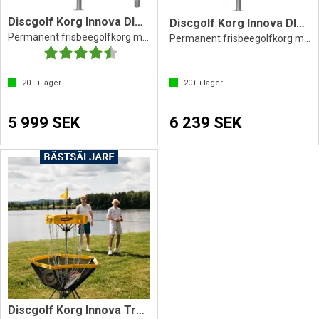
Discgolf Korg Innova DISCatcher Pro28
Discgolf Korg Innova DISCatcher Pro28
Permanent frisbeegolfkorg med jordfäste
Permanent frisbeegolfkorg med jordfäste
Betyg:
4.8 utav 5 stjärnor
20+
i lager
20+
i lager
5 999 SEK
6 239 SEK
Discgolf Korg Innova Traveller