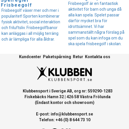
Spelregler
Frisbeegolf är en fantastisk
Frisbeegolf
aktivitet för barn och unga då
Frisbeegolf växer mer och mer i
alla kan spela. Spelet passar
popularitet! Sporten kombinerar
därför mycket bra för
fysisk aktivitet, social interaktion
idrottsämnet. Vi har
och friluftsliv. Frisbeegolfbanor
sammanställt några förslag på
kan anläggas i all möjlig terräng
spel som du kan infoga om du
och är lämpliga för alla åldrar.
ska spela frisbeegolf i skolan.
Kundcenter
Paketspårning
Retur
Kontakta oss
Klubbensport i Sverige AB, org nr: 559290-1283
Fiskebäcks Hamn 32 | 426 58 Västra Frölunda
(Endast kontor och showroom)
E-post:
info@klubbensport.se
Telefon: +46 (0) 8 644 73 10