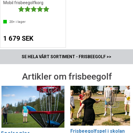
Mobil frisbeegolfkorg
Betyg:
5.0 utav 5 stjärnor
20+
i lager
1 679 SEK
SE HELA VÅRT SORTIMENT - FRISBEEGOLF >>
Artikler om frisbeegolf
Frisbeegolfspel i skolan