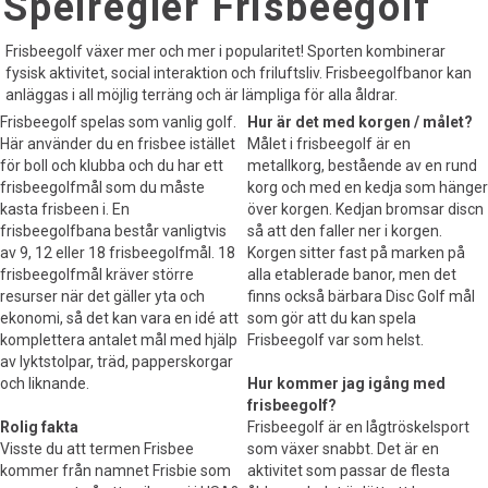
Spelregler Frisbeegolf
Frisbeegolf växer mer och mer i popularitet! Sporten kombinerar
fysisk aktivitet, social interaktion och friluftsliv. Frisbeegolfbanor kan
anläggas i all möjlig terräng och är lämpliga för alla åldrar.
Frisbeegolf spelas som vanlig golf.
Hur är det med korgen / målet?
Här använder du en frisbee istället
Målet i frisbeegolf är en
för boll och klubba och du har ett
metallkorg, bestående av en rund
frisbeegolfmål som du måste
korg och med en kedja som hänger
kasta frisbeen i. En
över korgen. Kedjan bromsar discn
frisbeegolfbana består vanligtvis
så att den faller ner i korgen.
av 9, 12 eller 18 frisbeegolfmål. 18
Korgen sitter fast på marken på
frisbeegolfmål kräver större
alla etablerade banor, men det
resurser när det gäller yta och
finns också bärbara Disc Golf mål
ekonomi, så det kan vara en idé att
som gör att du kan spela
komplettera antalet mål med hjälp
Frisbeegolf var som helst.
av lyktstolpar, träd, papperskorgar
och liknande.
Hur kommer jag igång med
frisbeegolf?
Rolig fakta
Frisbeegolf är en lågtröskelsport
Visste du att termen Frisbee
som växer snabbt. Det är en
kommer från namnet Frisbie som
aktivitet som passar de flesta