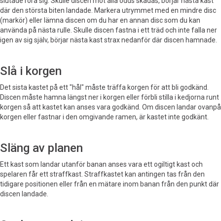
slutade röra sig. Skulle discen mot alla odds skadas, börjar nästa kast
där den största biten landade. Markera utrymmet med en mindre disc
(markör) eller lämna discen om du har en annan disc som du kan
använda på nästa rulle. Skulle discen fastna i ett träd och inte falla ner
igen av sig själv, börjar nästa kast strax nedanför där discen hamnade.
Slå i korgen
Det sista kastet på ett "hål" måste träffa korgen för att bli godkänd.
Discen måste hamna längst ner i korgen eller förbli stilla i kedjorna runt
korgen så att kastet kan anses vara godkänd. Om discen landar ovanpå
korgen eller fastnar i den omgivande ramen, är kastet inte godkänt.
Släng av planen
Ett kast som landar utanför banan anses vara ett ogiltigt kast och
spelaren får ett straffkast. Straffkastet kan antingen tas från den
tidigare positionen eller från en mätare inom banan från den punkt där
discen landade.