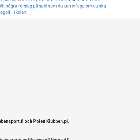
lt några förslag på spel som du kan infoga om du ska
egolf i skolan.
bbensport.fi
och Polen
Klubben.pl
.
r levererat av
Multicase™ Norge AS