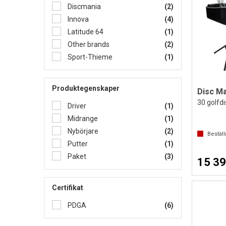
Discmania
(2)
Innova
(4)
Latitude 64
(1)
Other brands
(2)
Sport-Thieme
(1)
Produktegenskaper
Disc Ma
30 golfdi
Driver
(1)
Midrange
(1)
Nybörjare
(2)
Bestäl
Putter
(1)
Paket
(3)
15 39
Certifikat
PDGA
(6)