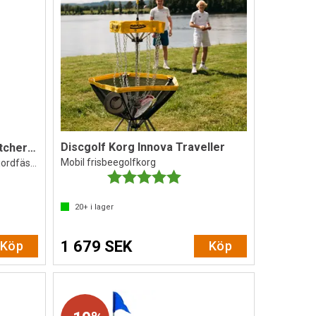
Discgolf Korg Innova Traveller
Discgolf Korg Innova DISCatcher Pro28
Mobil frisbeegolfkorg
Permanent frisbeegolfkorg med jordfäste
Betyg:
5.0 utav 5 stjärnor
20+
i lager
1 679 SEK
Köp
Köp