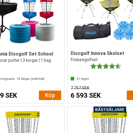
Discgolf Innova Skolset
nia Discgolf Set School
Frisbeegolfset
scar putter | 3 korgar | 1 bag
Betyg:
4.7 ut
lningsvara.
14
dagar (estimat)
5
i lager
7 757 SEK
9 SEK
6 593 SEK
Köp