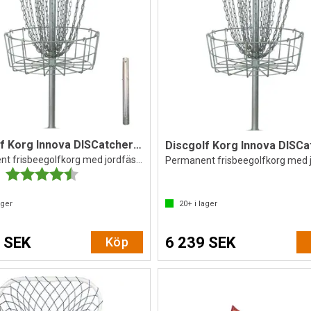
Discgolf Korg Innova DISCatcher Pro28
Permanent frisbeegolfkorg med jordfäste
Betyg:
4.8 utav 5 stjärnor
ager
20+
i lager
 SEK
6 239 SEK
Köp