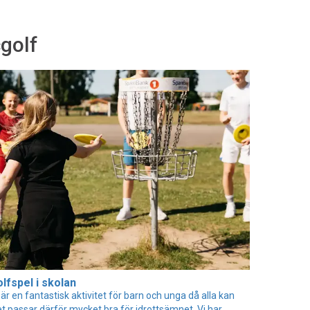
cgolf
lfspel i skolan
är en fantastisk aktivitet för barn och unga då alla kan
et passar därför mycket bra för idrottsämnet. Vi har