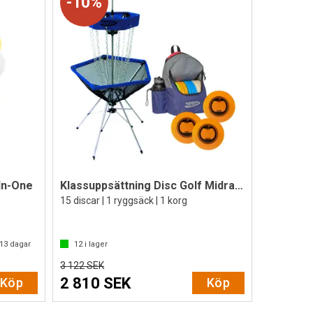
10%
-In-One
Klassuppsättning Disc Golf Midrange
15 discar | 1 ryggsäck | 1 korg
13
dagar
12
i lager
3 122 SEK
2 810 SEK
Köp
Köp