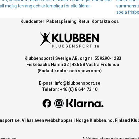
all möjlig terräng och är lämpliga för alla åldrar.
sammanstäl
spela frisbe
Kundcenter
Paketspårning
Retur
Kontakta oss
Klubbensport i Sverige AB, org nr: 559290-1283
Fiskebäcks Hamn 32 | 426 58 Västra Frölunda
(Endast kontor och showroom)
E-post:
info@klubbensport.se
Telefon: +46 (0) 8 644 73 10
nsport.se
. Vi har även webbshoppar i Norge
Klubben.no
, Finland
Klu
 reserved
Affärssystem
och
webshop
ä