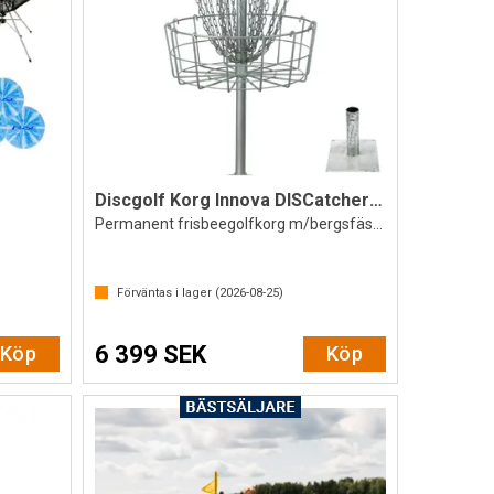
Discgolf Korg Innova DISCatcher Pro 28
Permanent frisbeegolfkorg m/bergsfäste
av 5 stjärnor
Förväntas i lager (
2026-08-25
)
6 399 SEK
Köp
Köp