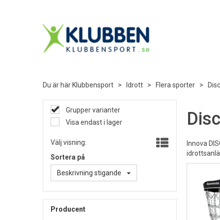
Du är här
Klubbensport
>
Idrott
>
Flera sporter
>
Dis
Grupper varianter
Disc
Visa endast i lager
Välj visning:
Innova DIS
idrottsanl
Sortera på
Beskrivning stigande
Producent