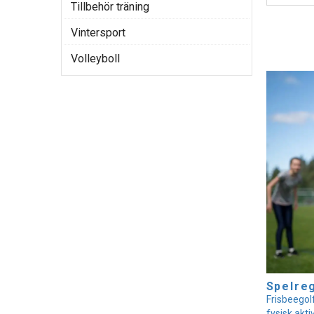
Tillbehör träning
Vintersport
Volleyboll
Spelreg
Frisbeegol
fysisk akti