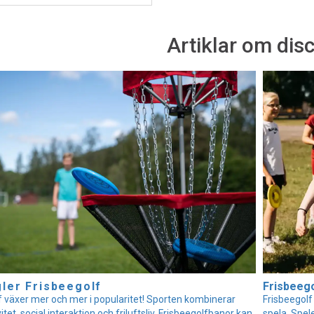
Artiklar om dis
ler Frisbeegolf
Frisbeego
f växer mer och mer i popularitet! Sporten kombinerar
Frisbeegolf 
vitet, social interaktion och friluftsliv. Frisbeegolfbanor kan
spela. Spel