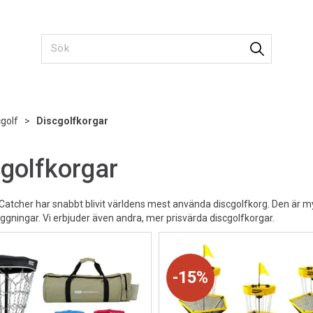
cgolf
>
Discgolfkorgar
golfkorgar
Catcher har snabbt blivit världens mest använda discgolfkorg. Den är my
äggningar. Vi erbjuder även andra, mer prisvärda discgolfkorgar.
15%