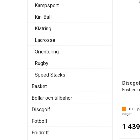
Kampsport
Kin-Ball
Klätring
Lacrosse
Orientering
Rugby
Speed Stacks
Basket
Frisbee m
Bollar och tillbehör
Discgolf
100+
på
dagar
Fotboll
1 439
Friidrott