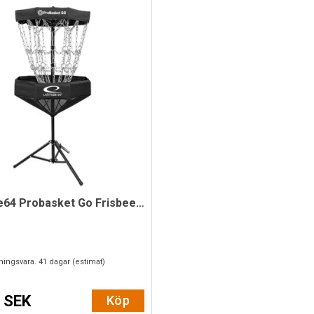
Latitude64 Probasket Go Frisbeegolf korg
lningsvara.
41
dagar (estimat)
 SEK
Köp