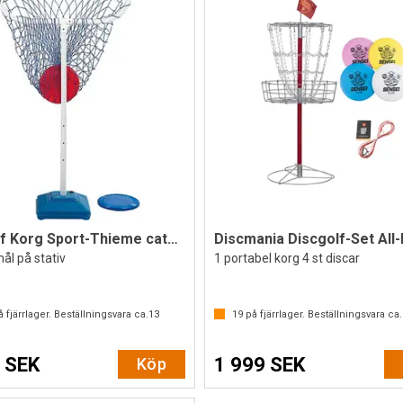
Discgolf Korg Sport-Thieme catcher
Discmania Discgolf-Set All
ål på stativ
1 portabel korg 4 st discar
 fjärrlager. Beställningsvara ca.
13
19
på fjärrlager. Beställningsvara ca.
 SEK
1 999 SEK
Köp