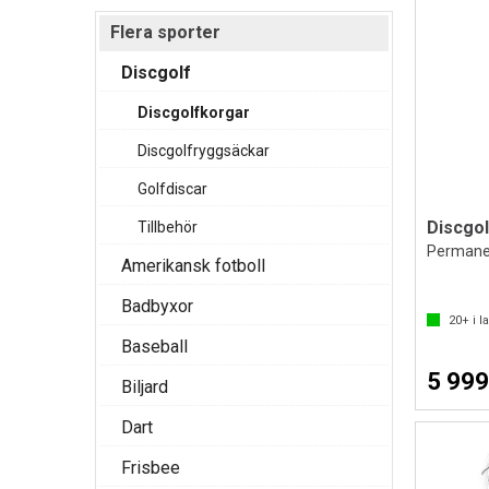
Flera sporter
Discgolf
Discgolfkorgar
Discgolfryggsäckar
Golfdiscar
Tillbehör
Amerikansk fotboll
Badbyxor
20+
i l
Baseball
5 999
Biljard
Dart
Frisbee