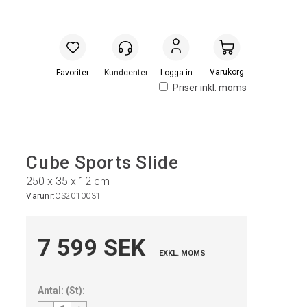
Handlevogn
Logga in
Priser inkl. moms
Cube Sports Slide
250 x 35 x 12 cm
Varunr:
CS2010031
7 599 SEK
EXKL. MOMS
Antal:
(
St
):