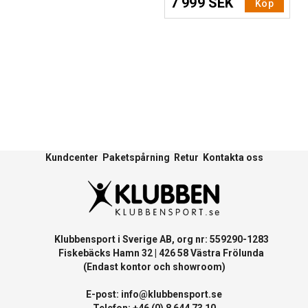
7 999 SEK
Köp
Kundcenter
Paketspårning
Retur
Kontakta oss
Klubbensport i Sverige AB, org nr: 559290-1283
Fiskebäcks Hamn 32 | 426 58 Västra Frölunda
(Endast kontor och showroom)
E-post:
info@klubbensport.se
Telefon: +46 (0) 8 644 73 10