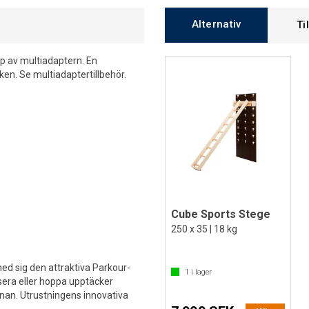
Alternativ
Ti
lp av multiadaptern. En
ken. Se multiadaptertillbehör.
Cube Sports Stege
250 x 35 | 18 kg
ed sig den attraktiva Parkour-
1
i lager
ansera eller hoppa upptäcker
nan. Utrustningens innovativa