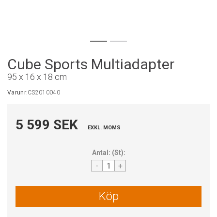
Cube Sports Multiadapter
95 x 16 x 18 cm
Varunr:
CS2010040
5 599 SEK
EXKL. MOMS
Antal:
(
St
):
-
+
Köp