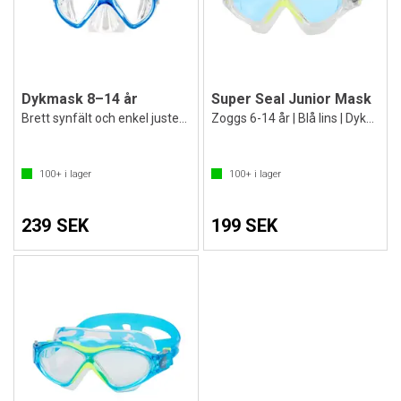
Dykmask 8–14 år
Super Seal Junior Mask
Brett synfält och enkel justering
Zoggs 6-14 år | Blå lins | Dykmask
100+
i lager
100+
i lager
239 SEK
199 SEK