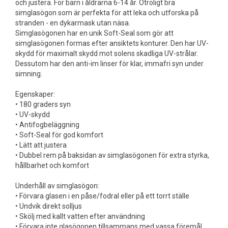
och justera. För barn i åldrarna 6-14 år. Otroligt bra
simglasögon som är perfekta för att leka och utforska på
stranden - en dykarmask utan näsa.
Simglasögonen har en unik Soft-Seal som gör att
simglasögonen formas efter ansiktets konturer. Den har UV-
skydd för maximalt skydd mot solens skadliga UV-strålar.
Dessutom har den anti-im linser för klar, immafri syn under
simning.
Egenskaper:
• 180 graders syn
• UV-skydd
• Antifogbeläggning
• Soft-Seal för god komfort
• Lätt att justera
• Dubbel rem på baksidan av simglasögonen för extra styrka,
hållbarhet och komfort
Underhåll av simglasögon:
• Förvara glasen i en påse/fodral eller på ett torrt ställe
• Undvik direkt solljus
• Skölj med kallt vatten efter användning
• Förvara inte glasögonen tillsammans med vassa föremål