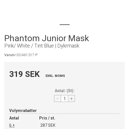
Phantom Junior Mask
Pink/ White / Tint Blue | Dykrmask
Varunr:
GO461317-P
319 SEK
EXKL. MOMS
Antal:
(
St
):
-
+
Volymrabatter
Antal
Pris / st.
6 +
287 SEK