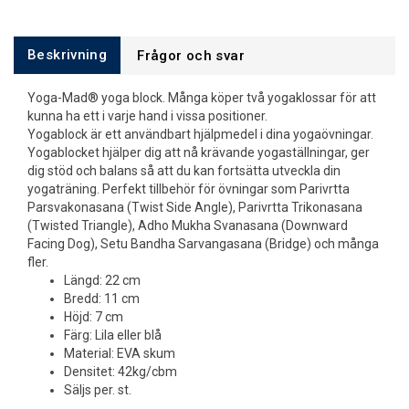
Beskrivning
Frågor och svar
Yoga-Mad® yoga block. Många köper två yogaklossar för att
kunna ha ett i varje hand i vissa positioner.
Yogablock är ett användbart hjälpmedel i dina yogaövningar.
Yogablocket hjälper dig att nå krävande yogaställningar, ger
dig stöd och balans så att du kan fortsätta utveckla din
yogaträning. Perfekt tillbehör för övningar som Parivrtta
Parsvakonasana (Twist Side Angle), Parivrtta Trikonasana
(Twisted Triangle), Adho Mukha Svanasana (Downward
Facing Dog), Setu Bandha Sarvangasana (Bridge) och många
fler.
Längd: 22 cm
Bredd: 11 cm
Höjd: 7 cm
Färg: Lila eller blå
Material: EVA skum
Densitet: 42kg/cbm
Säljs per. st.