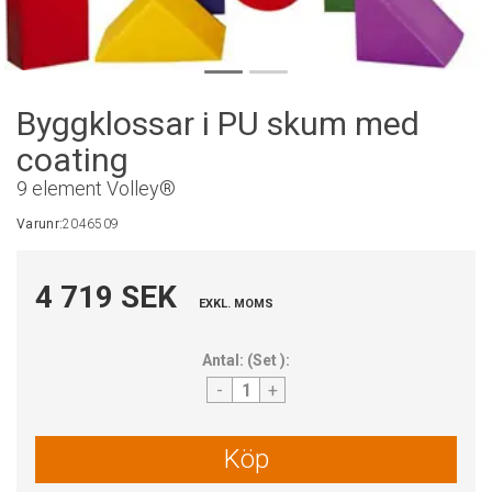
Byggklossar i PU skum med
coating
9 element Volley®
Varunr:
2046509
4 719 SEK
EXKL. MOMS
Antal:
(
Set
):
-
+
Köp