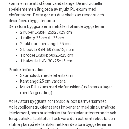
kommer inte att stå oanvända länge. De individuella
spelelementen är gjorda av mjukt PU-skum med
elefantskinn. Detta gör att du enkelt kan rengöra och
desinficera byggstenarna.
Den stora byggsatsen innehåller följande byggstenar:
2 kuber LxBxH: 25x25x25 cm
1 rulle: ø 25 cmxL: 25 cm
2 takbitar - benlängd: 25 cm
2 block LxBxH: 50x25x12,5 cm
1 brodel LxBxH: 50x25x25 cm
1 halvrulle LxB: 30x25x15 cm
Produktinformation:
Skumblock med elefantskinn
Kantlängd 25 cm vardera
Mjukt PU-skum med elefantskinn ( två starka lager
med färgcoating)
Volley stort byggsats för förskola, och barnverksmhet..
Volleybollkonstruktionssetet imponerar med sina utmärkta
lekelement, som är idealiska för förskolor, integrerande och
terapeutiska faciliteter. Tack vare den extremt robusta och
slutna ytan på elefantskinnet kan de stora byggstenarna