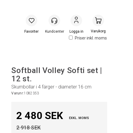
Handlevogn
Logga in
Priser inkl. moms
Softball Volley Softi set |
12 st.
Skumbollar i 4 färger - diameter 16 cm
Varunr:
1082353
2 480 SEK
EXKL. MOMS
2 918 SEK