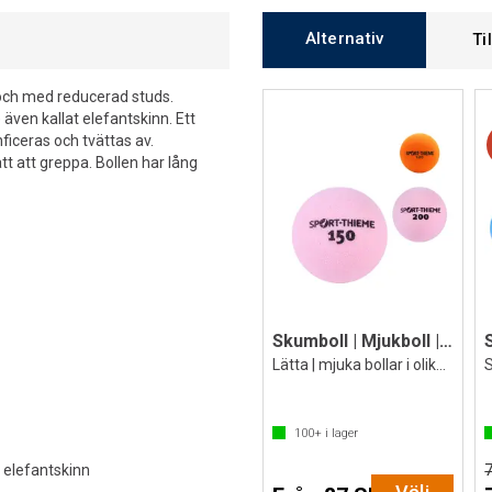
Alternativ
Ti
g och med reducerad studs.
 även kallat elefantskinn. Ett
ficeras och tvättas av.
tt att greppa. Bollen har lång
Skumboll | Mjukboll | Foamball
Lätta | mjuka bollar i olika storlekar
100+
i lager
r elefantskinn