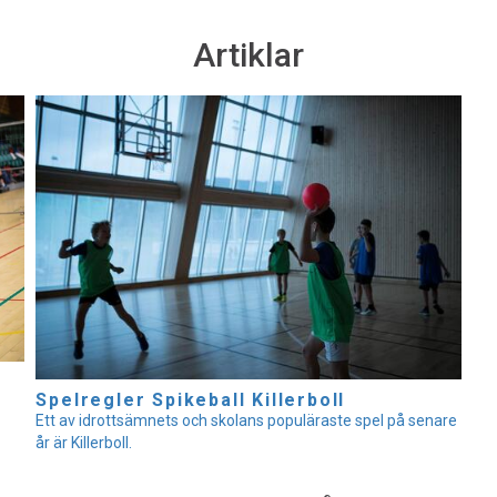
Artiklar
Spelregler Spikeball Killerboll
Ett av idrottsämnets och skolans populäraste spel på senare
år är Killerboll.