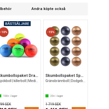
llbehör
Andra köpte också
10%
15%
Skumbollspaket Dragonskin 16cm (6st.)
Skumbollspaket Spökboll Dragonskin 16 cm
Spökboll | killerboll | Medium studs
Gränsbrännboll | Dodgeboll 12 st
100+
i lager
20+
i lager
799 SEK
1 719 SEK