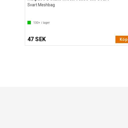
Svart Meshbag
100+
i lager
47 SEK
Köp