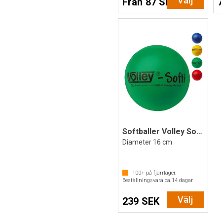
Välj
Från 87 SEK
Softballer Volley Softi
Diameter 16 cm
100+
på fjärrlager.
Beställningsvara ca.
14
dagar
Välj
239 SEK