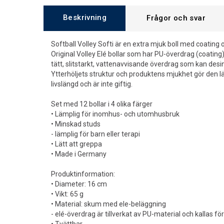
Beskrivning
Frågor och svar
Softball Volley Softi är en extra mjuk boll med coatin
Original Volley Elé bollar som har PU-överdrag (coating)
tätt, slitstarkt, vattenavvisande överdrag som kan desin
Ytterhöljets struktur och produktens mjukhet gör den lä
livslängd och är inte giftig.
Set med 12 bollar i 4 olika färger
• Lämplig för inomhus- och utomhusbruk
• Minskad studs
- lämplig för barn eller terapi
• Lätt att greppa
• Made i Germany
Produktinformation:
• Diameter: 16 cm
• Vikt: 65 g
• Material: skum med ele-beläggning
- elé-överdrag är tillverkat av PU-material och kallas fö