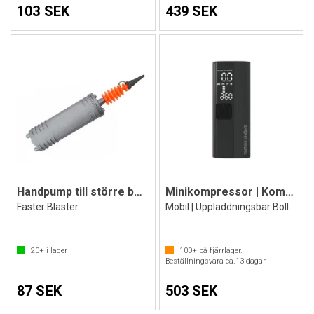
103 SEK
439 SEK
Handpump till större bollar och lekar
Minikompressor | Kompressorpump batteri
Faster Blaster
Mobil | Uppladdningsbar Bollpump
20+
i lager
100+
på fjärrlager.
Beställningsvara ca.
13
dagar
87 SEK
503 SEK