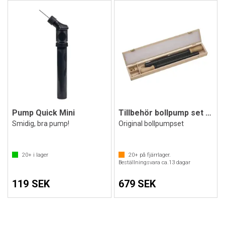
Pump Quick Mini
Tillbehör bollpump set 2 pumpar,3 nålar
Smidig, bra pump!
Original bollpumpset
20+
i lager
20+
på fjärrlager.
Beställningsvara ca.
13
dagar
119 SEK
679 SEK