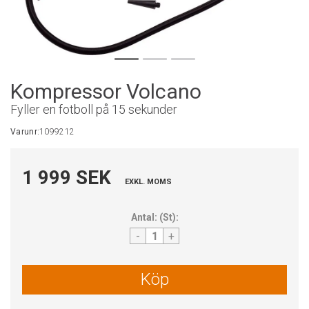
Kompressor Volcano
Fyller en fotboll på 15 sekunder
Varunr:
1099212
1 999 SEK
EXKL. MOMS
Antal:
(
St
):
-
+
Köp