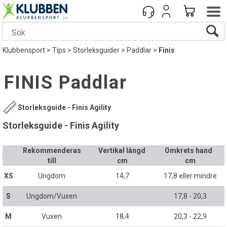
Klubbensport
>
Tips
>
Storleksguider
>
Paddlar
>
Finis
FINIS Paddlar
Storleksguide - Finis Agility
Storleksguide - Finis Agility
Rekommenderas
Vertikal längd
Omkrets hand
till
cm
cm
XS
Ungdom
14,7
17,8 eller mindre
S
Ungdom/Vuxen
17,8 - 20,3
M
Vuxen
18,4
20,3 - 22,9