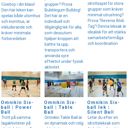
idrottsspel för stora
Cowboy i din klass!
grupper? Prova
grupper som kräver
Den här leken kan
Bubblegum Bulldog!
minimal utrustning?
spelas både utomhus
Det här är en
Prova "Reverse Blob
och inomhus, är
individuell och
Tag"! Denna leksak är
inkluderande och
tillgänglig lek för alla,
idealisk för att stärka
kräver minimala
som dessutom
samarbetsförmåga
förberedelser.
hjälper kroppen att
och koordination.
bättre ta upp,
transportera och
använda syre
effektivt under fysisk
aktivitet.
Omnikin Six-
Omnikin Six-
Omnikin Six-
ball | Power
ball | Table
ball lek |
Ball
Ball
Silent Ball
Trött på samma
Omnikin Table Ball är
Letar du efter en
lagaktiviteter på
en dynamisk och rolig
idrottsleksak som