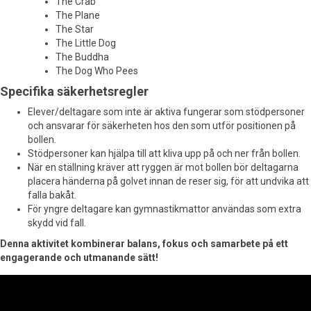
The Crab
The Plane
The Star
The Little Dog
The Buddha
The Dog Who Pees
Specifika säkerhetsregler
Elever/deltagare som inte är aktiva fungerar som stödpersoner
och ansvarar för säkerheten hos den som utför positionen på
bollen.
Stödpersoner kan hjälpa till att kliva upp på och ner från bollen.
När en ställning kräver att ryggen är mot bollen bör deltagarna
placera händerna på golvet innan de reser sig, för att undvika att
falla bakåt.
För yngre deltagare kan gymnastikmattor användas som extra
skydd vid fall.
Denna aktivitet kombinerar balans, fokus och samarbete på ett
engagerande och utmanande sätt!