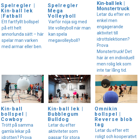
Kin-ball lek |
Spelregler |
Spelregler
Monstertruck
Kin-ball lek
Mega
Letar du efter en
|Fatball
Volleyboll
enkel men
Ett fartfyllt bollspel
Varför nöja sig med
engagerande
på ett helt
lite volleyboll när man
aktivitet till
annorlunda sätt – här
kan spela
idrottslektionen?
spelar man varken
megavolleyboll?
Prova
med armar eller ben.
Monstertruck! Det
här är en individuell
men rolig lek som
inte tar lång tid.
Kin-ball
Kin-ball lek |
Omnikin
bollspel |
Bubblegum
bollspel |
Cowboy
Bulldog
Reverse blob
tag
Trött på samma
Letar du efter
Letar du efter ett
gamla lekar på
aktiviteter som
roligt och kooperativt
idrotten? Prova
passar för stora