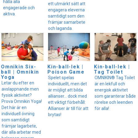
hålla alla
ett utmärkt sätt att
engagerade och
engagera eleverna
aktiva.
samtidigt som den
främjar samarbete
och laganda.
Omnikin Six-
Kin-ball-lek |
Kin-ball-lek |
ball | Omnikin
Poison Game
Tag Toilet
Yoga
Spelet spelas
OMNIKIN® Tag Toilet
Letar du efter en
individuellt, men det
är en lekfull och
avslappnande men
är möjligt att bilda
energisk aktivitet
fysisk aktivitet?
allianser... dock med
som garanterar både
Prova Omnikin Yoga!
ett viktigt förbehåll:
rörelse och leenden
Det här är en
Allianser är till för att
för alla!
individuell övning
brytas!
som samtidigt
främjar lagarbete,
där alla arbetar med