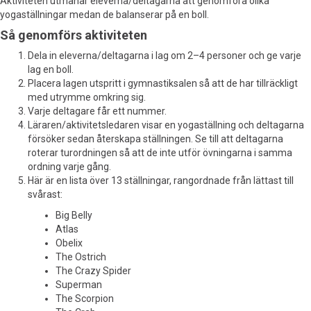
Aktiviteten utmanar eleverna/deltagarna att genomföra olika
yogaställningar medan de balanserar på en boll.
Så genomförs aktiviteten
Dela in eleverna/deltagarna i lag om 2–4 personer och ge varje
lag en boll.
Placera lagen utspritt i gymnastiksalen så att de har tillräckligt
med utrymme omkring sig.
Varje deltagare får ett nummer.
Läraren/aktivitetsledaren visar en yogaställning och deltagarna
försöker sedan återskapa ställningen. Se till att deltagarna
roterar turordningen så att de inte utför övningarna i samma
ordning varje gång.
Här är en lista över 13 ställningar, rangordnade från lättast till
svårast:
Big Belly
Atlas
Obelix
The Ostrich
The Crazy Spider
Superman
The Scorpion