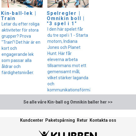
Kin-ball-lek |
Spelregler |
Train
Omnikin boll |
"3 spel i 1"
Letar du efter roliga
I den här spelet får
aktiviteter för stora
du tre spel i 1 - Starta
grupper? Prova
motorn, Indiana
"Train"! Det här är en
Jones och Planet
kort och
Hunt. Här får
engagerande lek
eleverna arbeta
som passar alla
tillsammans mot ett
åldrar och
gemensamt mål,
färdighetsnivåer.
vilket stärker laganda
och
kommunikationsförmåga.
Se alle våre Kin-ball og Omnikin baller her >>
Kundcenter
Paketspårning
Retur
Kontakta oss