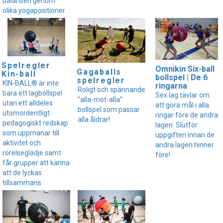
balansen genom
olika yogapositioner.
Spelregler
Omnikin Six-ball
Gagaballs
Kin-ball
bollspel | De 6
spelregler
KIN-BALL® är inte
ringarna
Roligt och spännande
bara ett lagbollspel
Sex lag tävlar om
"alla-mot-alla"
utan ett alldeles
att göra mål i alla
bollspel som passar
utomordentligt
ringar före de andra
alla åldrar!
pedagogiskt redskap
lagen. Slutför
som uppmanar till
uppgiften innan de
aktivitet och
andra lagen hinner
rörelseglädje samt
före!
får grupper att känna
att de lyckas
tillsammans