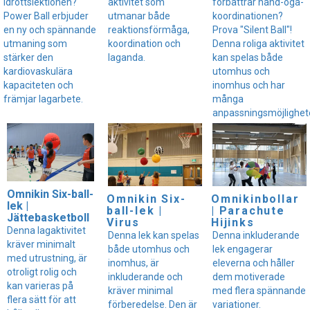
idrottslektionen?
aktivitet som
förbättrar hand-öga-
Power Ball erbjuder
utmanar både
koordinationen?
en ny och spännande
reaktionsförmåga,
Prova "Silent Ball"!
utmaning som
koordination och
Denna roliga aktivitet
stärker den
laganda.
kan spelas både
kardiovaskulära
utomhus och
kapaciteten och
inomhus och har
främjar lagarbete.
många
anpassningsmöjlighete
Omnikin Six-ball-
Omnikin Six-
Omnikinbollar
lek |
ball-lek |
| Parachute
Jättebasketboll
Virus
Hijinks
Denna lagaktivitet
Denna lek kan spelas
Denna inkluderande
kräver minimalt
både utomhus och
lek engagerar
med utrustning, är
inomhus, är
eleverna och håller
otroligt rolig och
inkluderande och
dem motiverade
kan varieras på
kräver minimal
med flera spännande
flera sätt för att
förberedelse. Den är
variationer.