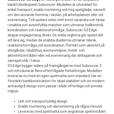
bänkfotbollsspelet Subsoccer. Modellen är utvecklad för
enkel transport, snabb montering och hög spelglädje, oavsett
om den används hemma, i skolan, på arbetsplatsen eller vid
evenemang. Två spelare sitter mitt emot varandra och tävlar
i snabba och actionfyllda matcher som utmanar bollkontroll,
koordination och reaktionsförmåga. Subsoccer S3 Edge
skapar engagemang direkt. De enkla reglerna gör spelet lätt
att lära sig, medan de snabba duellerna utmanar teknik,
reaktionsförmåga och koordination. Perfekt som aktivitet på
skolgårdar, i klubbhus, kontorsmiljöer, hotell- och
aktivitetsområden eller vid evenemang där deltagande och
samspel står i fokus.
S3 Edge bygger vidare på framgångarna med Subsoccer 3
och introducerar flera efterfrågade förbättringar. Modellen
levereras nu med en egen spelmatta som standard, har en
förstärkt bänkkonstruktion för ökad stabilitet och en modern
antracitgrå design som passar i både offentliga och privata
miljöer.
Lätt och transportvänlig design
Snabb montering och demontering på några minuter
Levereras med spelmatta som avgränsar spelområdet