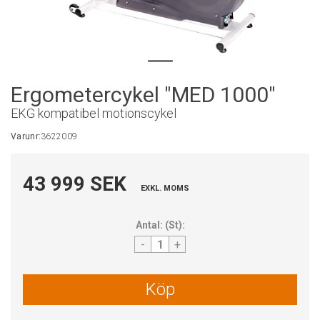
Ergometercykel "MED 1000"
EKG kompatibel motionscykel
Varunr:
3622009
43 999 SEK
EXKL. MOMS
Antal:
(
St
):
-
+
Köp