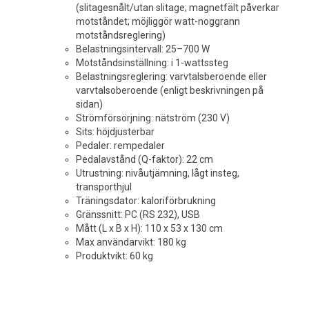
(slitagesnålt/utan slitage; magnetfält påverkar
motståndet; möjliggör watt-noggrann
motståndsreglering)
Belastningsintervall: 25–700 W
Motståndsinställning: i 1-wattssteg
Belastningsreglering: varvtalsberoende eller
varvtalsoberoende (enligt beskrivningen på
sidan)
Strömförsörjning: nätström (230 V)
Sits: höjdjusterbar
Pedaler: rempedaler
Pedalavstånd (Q-faktor): 22 cm
Utrustning: nivåutjämning, lågt insteg,
transporthjul
Träningsdator: kaloriförbrukning
Gränssnitt: PC (RS 232), USB
Mått (L x B x H): 110 x 53 x 130 cm
Max användarvikt: 180 kg
Produktvikt: 60 kg