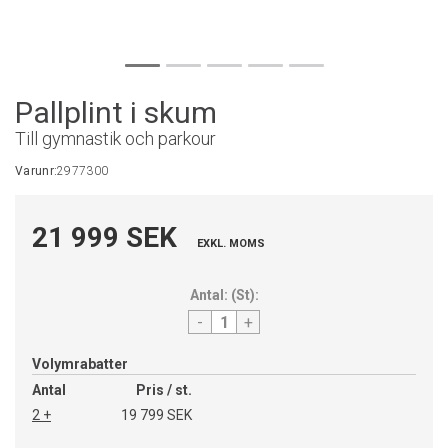
Pallplint i skum
Till gymnastik och parkour
Varunr:
2977300
21 999 SEK
EXKL. MOMS
Antal:
(
St
):
-
+
Volymrabatter
Antal
Pris / st.
2 +
19 799 SEK