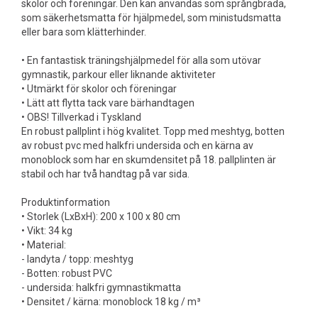
skolor och föreningar. Den kan användas som språngbräda,
som säkerhetsmatta för hjälpmedel, som ministudsmatta
eller bara som klätterhinder.
• En fantastisk träningshjälpmedel för alla som utövar
gymnastik, parkour eller liknande aktiviteter
• Utmärkt för skolor och föreningar
• Lätt att flytta tack vare bärhandtagen
• OBS! Tillverkad i Tyskland
En robust pallplint i hög kvalitet. Topp med meshtyg, botten
av robust pvc med halkfri undersida och en kärna av
monoblock som har en skumdensitet på 18. pallplinten är
stabil och har två handtag på var sida.
Produktinformation
• Storlek (LxBxH): 200 x 100 x 80 cm
• Vikt: 34 kg
• Material:
- landyta / topp: meshtyg
- Botten: robust PVC
- undersida: halkfri gymnastikmatta
• Densitet / kärna: monoblock 18 kg / m³