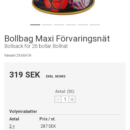
Bollbag Maxi Förvaringsnät
Bollsäck för 26 bollar Bollnät
Varunr:
2866404
319 SEK
EXKL. MOMS
Antal:
(
St
):
-
+
Volymrabatter
Antal
Pris / st.
2 +
287 SEK