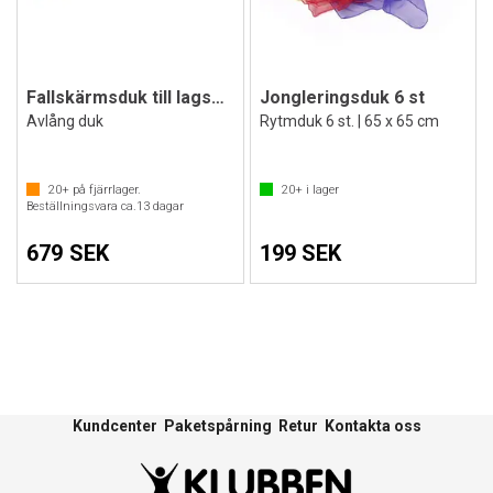
Fallskärmsduk till lagspel
Jongleringsduk 6 st
Avlång duk
Rytmduk 6 st. | 65 x 65 cm
20+
på fjärrlager.
20+
i lager
Beställningsvara ca.
13
dagar
679 SEK
199 SEK
Kundcenter
Paketspårning
Retur
Kontakta oss