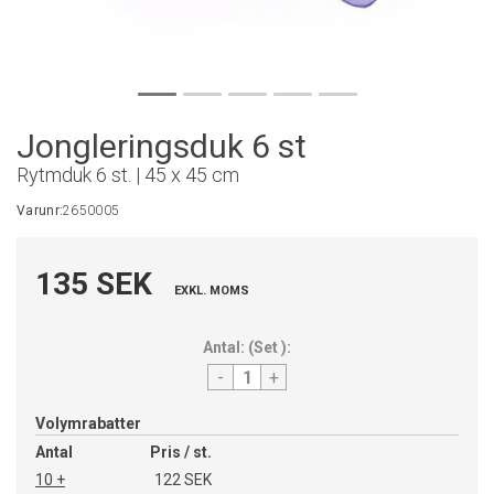
Jongleringsduk 6 st
Rytmduk 6 st. | 45 x 45 cm
Varunr:
2650005
135 SEK
EXKL. MOMS
Antal:
(
Set
):
-
+
Volymrabatter
Antal
Pris / st.
10 +
122 SEK